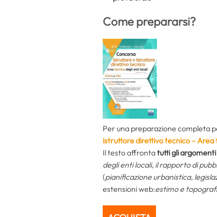
Come prepararsi?
Per una preparazione completa per i
istruttore direttivo tecnico – Area t
Il testo affronta
tutti gli argoment
degli enti locali, il rapporto di pubb
(
pianificazione urbanistica, legislaz
estensioni web:
estimo e topografia