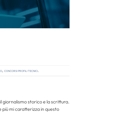
so
,
concorsi profili tecnici
.
l giornalismo storico e la scrittura.
he più mi caratterizza in questo