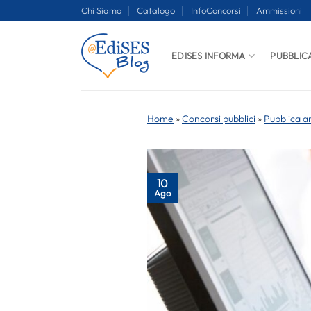
Salta
Chi Siamo
Catalogo
InfoConcorsi
Ammissioni
ai
contenuti
EDISES INFORMA
PUBBLIC
Home
»
Concorsi pubblici
»
Pubblica a
10
Ago