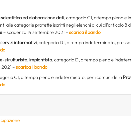
scientifica ed elaborazione dati
, categoria C1, a tempo pieno e 
alle categorie protette iscritti negli elenchi di cui all’articolo 8 
ze
– scadenza 14 settembre 2021 –
scarica il bando
 servizi informativi
, categoria D1, a tempo indeterminato, presso 
ndo
e-strutturista, impiantista
, categoria D, a tempo pieno e indeter
e 2021 –
scarica il bando
tegoria C1, a tempo pieno e indeterminato, per i comuni della
Prov
ndo
ecipazione