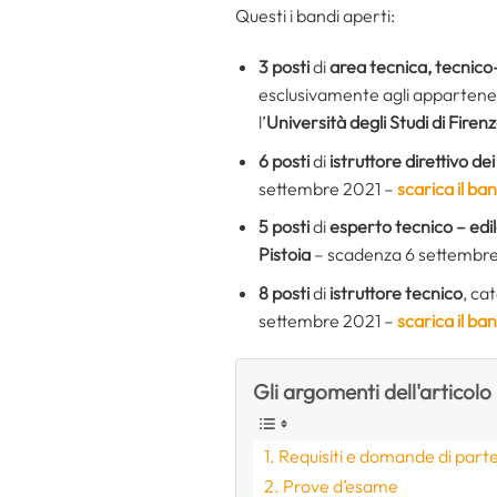
Questi i bandi aperti:
3 posti
di
area tecnica, tecnico-
esclusivamente agli appartenenti 
l’
Università degli Studi di Firen
6 posti
di
istruttore direttivo dei
settembre 2021 –
scarica il ba
5 posti
di
esperto tecnico – edil
Pistoia
– scadenza 6 settembr
8 posti
di
istruttore tecnico
, ca
settembre 2021 –
scarica il ba
Gli argomenti dell'articolo
Requisiti e domande di part
Prove d’esame