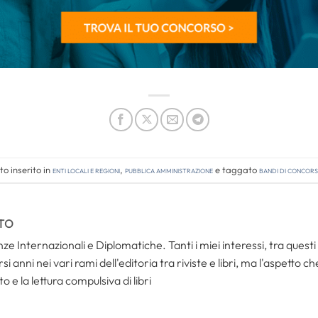
o inserito in
Enti locali e regioni
,
Pubblica amministrazione
e taggato
bandi di concor
TO
ze Internazionali e Diplomatiche. Tanti i miei interessi, tra questi i
i anni nei vari rami dell'editoria tra riviste e libri, ma l'aspetto c
to e la lettura compulsiva di libri