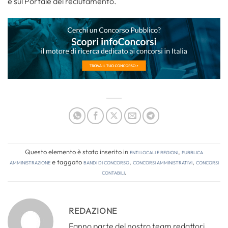
e sul Portale del reclutamento.
Questo elemento è stato inserito in
Enti locali e regioni
,
Pubblica
amministrazione
e taggato
bandi di concorso
,
concorsi amministrativi
,
concorsi
contabili
.
REDAZIONE
Fanno parte del nostro team redattori