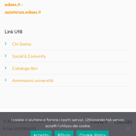
edises.it
-
assistenza.edises.it
Link Utili
Chi Siamo
Social & Comunity
Catalogo libri
Ammissioni università
I cookie ci aiutano a fornire i nostri servizi. Utilizzando tali servizi,
© 2026 EdiSES Edizioni S.r.l. -
PRIVACY
COOKIES
accetti l'utilizzo dei cookie.
P.IVA 09029561215
Accetto
Rifiuto
Cookie Policy