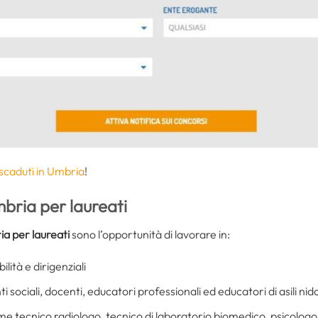
on scaduti in Umbria
!
mbria per laureati
ia per laureati
sono l’opportunità di lavorare in:
ilità e dirigenziali
i sociali, docenti, educatori professionali ed educatori di asili nido,
e tecnico radiologo, tecnico di laboratorio biomedico, psicologo;