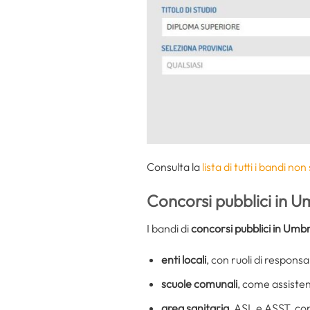
Consulta la
lista di tutti i bandi n
Concorsi pubblici in U
I bandi di
concorsi pubblici in Umbr
enti locali
, con ruoli di responsab
scuole comunali
, come assistent
area sanitaria
, ASL e ASST, com