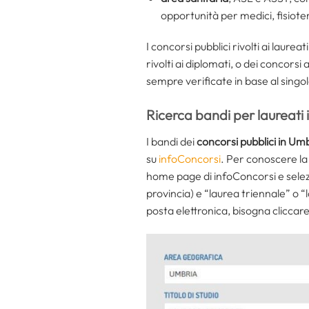
opportunità per medici, fisiotera
I concorsi pubblici rivolti ai lau
rivolti ai diplomati, o dei concors
sempre verificate in base al singo
Ricerca bandi per laureati
I bandi dei
concorsi pubblici in Umb
su
infoConcorsi
. Per conoscere la
home page di infoConcorsi e sele
provincia) e “laurea triennale” o “l
posta elettronica, bisogna cliccare