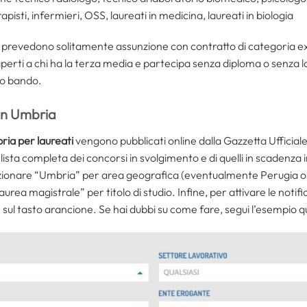
pisti, infermieri, OSS, laureati in medicina, laureati in biologia
reati prevedono solitamente assunzione con contratto di categoria 
i aperti a chi ha la terza media e partecipa senza diploma o senza 
lo bando.
 in Umbria
ria per laureati
vengono pubblicati online dalla Gazzetta Ufficiale
 lista completa dei concorsi in svolgimento e di quelli in scadenza
zionare “Umbria” per area geografica (eventualmente Perugia o 
aurea magistrale” per titolo di studio. Infine, per attivare le notifi
 sul tasto arancione. Se hai dubbi su come fare, segui l’esempio qu