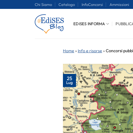
Salta
Chi Siamo
Catalogo
InfoConcorsi
Ammissioni
ai
contenuti
EDISES INFORMA
PUBBLIC
Home
»
Info e risorse
»
Concorsi pubbli
25
Lug