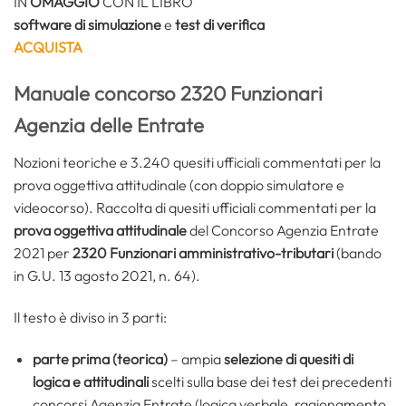
IN
OMAGGIO
CON IL LIBRO
software di simulazione
e
test di verifica
ACQUISTA
Manuale concorso 2320 Funzionari
Agenzia delle Entrate
Nozioni teoriche e 3.240 quesiti ufficiali commentati per la
prova oggettiva attitudinale (con doppio simulatore e
videocorso). Raccolta di quesiti ufficiali commentati per la
prova oggettiva attitudinale
del Concorso Agenzia Entrate
2021 per
2320
Funzionari amministrativo-tributari
(bando
in G.U. 13 agosto 2021, n. 64).
Il testo è diviso in 3 parti:
parte prima (teorica)
– ampia
selezione di quesiti di
logica e attitudinali
scelti sulla base dei test dei precedenti
concorsi Agenzia Entrate (logica verbale, ragionamento