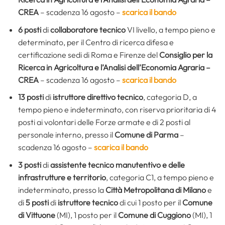
CREA
– scadenza 16 agosto –
scarica il bando
6 posti
di
collaboratore tecnico
VI livello, a tempo pieno e
determinato, per il Centro di ricerca difesa e
certificazione sedi di Roma e Firenze del
Consiglio per la
Ricerca in Agricoltura e l’Analisi dell’Economia Agraria –
CREA
– scadenza 16 agosto –
scarica il bando
13 posti
di
istruttore direttivo tecnico
, categoria D, a
tempo pieno e indeterminato, con riserva prioritaria di 4
posti ai volontari delle Forze armate e di 2 posti al
personale interno, presso il
Comune di Parma
–
scadenza 16 agosto –
scarica il bando
3 posti
di
assistente tecnico manutentivo e delle
infrastrutture e territorio
, categoria C1, a tempo pieno e
indeterminato, presso la
Città Metropolitana di Milano
e
di
5 posti
di
istruttore tecnico
di cui 1 posto per il
Comune
di Vittuone
(MI), 1 posto per il
Comune di Cuggiono
(MI), 1