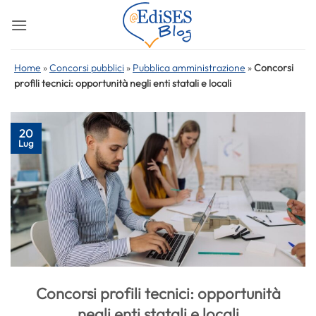
Salta
ai
contenuti
Home
»
Concorsi pubblici
»
Pubblica amministrazione
»
Concorsi
profili tecnici: opportunità negli enti statali e locali
20
Lug
Concorsi profili tecnici: opportunità
negli enti statali e locali