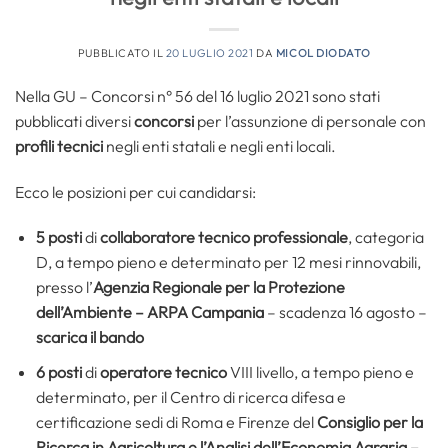
PUBBLICATO IL
20 LUGLIO 2021
DA
MICOL DIODATO
Nella GU – Concorsi n° 56 del 16 luglio 2021 sono stati
pubblicati diversi
concorsi
per l’assunzione di personale con
profili tecnici
negli enti statali e negli enti locali.
Ecco le posizioni per cui candidarsi:
5 posti
di
collaboratore tecnico professionale
, categoria
D, a tempo pieno e determinato per 12 mesi rinnovabili,
presso l’
Agenzia Regionale per la Protezione
dell’Ambiente
– ARPA Campania
– scadenza 16 agosto –
scarica il bando
6 posti
di
operatore tecnico
VIII livello, a tempo pieno e
determinato, per il Centro di ricerca difesa e
certificazione sedi di Roma e Firenze del
Consiglio per la
Ricerca in Agricoltura e l’Analisi dell’Economia Agraria –