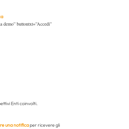
ca
a la demo” buttontxt=”Accedi”
ettivi Enti coinvolti.
re una notifica
per ricevere gli