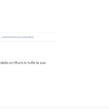
,
concorsi polizia municipale
.
la scrittura in tutte le sue