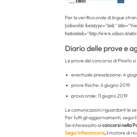
Per la verifica orale di lingue stra
[edisesfile formtype=”link” title=”Vu
buttonlink=”http://www.edises.it/atti
Diario delle prove e a
Le prove del concorso di Pineto s
eventuale preselezione: 4 giu
prove fisiche: 6 giugno 2019
prova orale: 11 giugno 2019
Le comunicazioni riguardanti le selez
Per tutti gli aggiornamenti, segui 
Sei interessato ai
concorsi nella P
Segui Infoconcorsi
,
il motore di r