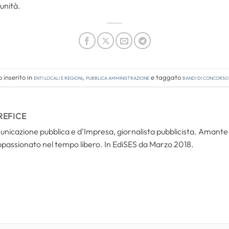
unità.
 inserito in
Enti locali e regioni
,
Pubblica amministrazione
e taggato
bandi di concorso
REFICE
icazione pubblica e d’Impresa, giornalista pubblicista. Amante del
ppassionato nel tempo libero. In EdiSES da Marzo 2018.