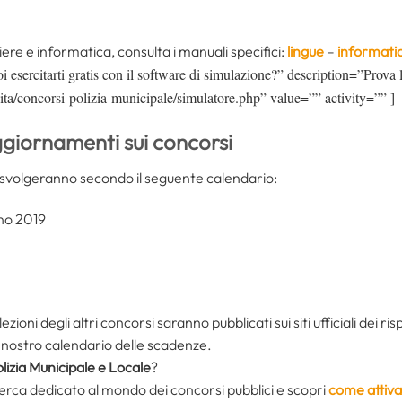
niere e informatica, consulta i manuali specifici:
lingue
–
informati
oi esercitarti gratis con il software di simulazione?” description=”Prov
vita/concorsi-polizia-municipale/simulatore.php” value=”” activity=”” ]
ggiornamenti sui concorsi
i svolgeranno secondo il seguente calendario:
gno 2019
ioni degli altri concorsi saranno pubblicati sui siti ufficiali dei risp
il nostro calendario delle scadenze.
olizia Municipale e Locale
?
icerca dedicato al mondo dei concorsi pubblici e scopri
come attiva