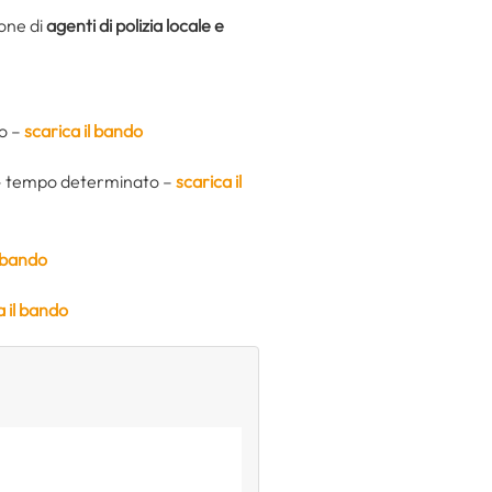
ione di
agenti di polizia locale e
to –
scarica il bando
ta – tempo determinato –
scarica il
l bando
a il bando