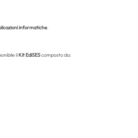
plicazioni informatiche
.
nibile il
Kit EdiSES
composto da: