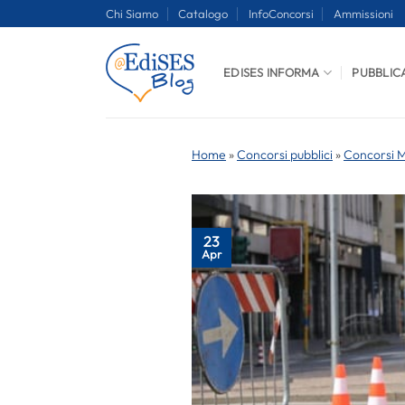
Salta
Chi Siamo
Catalogo
InfoConcorsi
Ammissioni
ai
contenuti
EDISES INFORMA
PUBBLIC
Home
»
Concorsi pubblici
»
Concorsi Mi
23
Apr