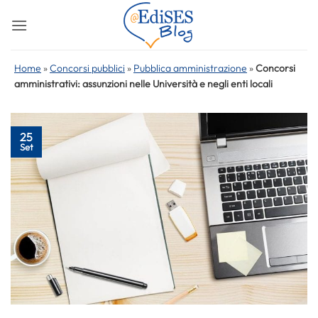
Salta
ai
contenuti
Home
»
Concorsi pubblici
»
Pubblica amministrazione
»
Concorsi
amministrativi: assunzioni nelle Università e negli enti locali
25
Set