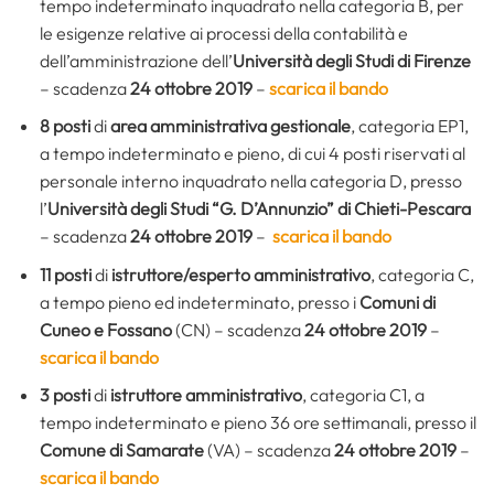
tempo indeterminato inquadrato nella categoria B, per
le esigenze relative ai processi della contabilità e
dell’amministrazione dell’
Università degli Studi di Firenze
– scadenza
24 ottobre 2019
–
scarica il bando
8 posti
di
area amministrativa gestionale
, categoria EP1,
a tempo indeterminato e pieno, di cui 4 posti riservati al
personale interno inquadrato nella categoria D, presso
l’
Università degli Studi “G. D’Annunzio” di Chieti-Pescara
– scadenza
24 ottobre 2019
–
scarica il bando
11 posti
di
istruttore/esperto amministrativo
, categoria C,
a tempo pieno ed indeterminato, presso i
Comuni di
Cuneo e Fossano
(CN) – scadenza
24 ottobre 2019
–
scarica il bando
3 posti
di
istruttore amministrativo
, categoria C1, a
tempo indeterminato e pieno 36 ore settimanali, presso il
Comune di Samarate
(VA) – scadenza
24 ottobre 2019
–
scarica il bando