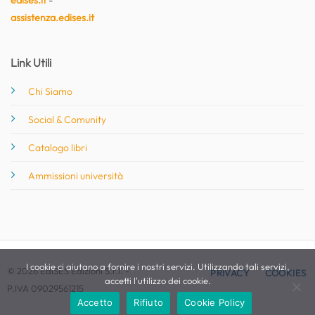
assistenza.edises.it
Link Utili
Chi Siamo
Social & Comunity
Catalogo libri
Ammissioni università
I cookie ci aiutano a fornire i nostri servizi. Utilizzando tali servizi,
© 2026 EdiSES Edizioni S.r.l. -
PRIVACY
COOKIES
accetti l'utilizzo dei cookie.
P.IVA 09029561215
Accetto
Rifiuto
Cookie Policy