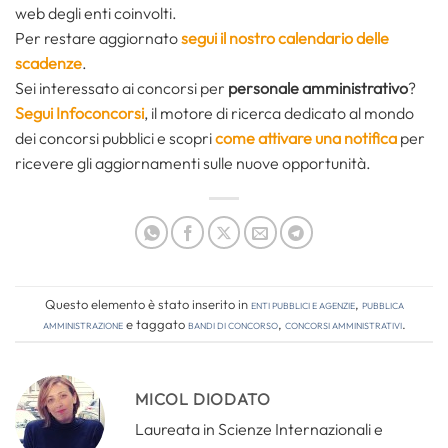
web degli enti coinvolti.
Per restare aggiornato
segui il nostro calendario delle
scadenze
.
Sei interessato ai concorsi per
personale a
mministrativo
?
Segui Infoconcorsi
,
il motore di ricerca dedicato al mondo
dei concorsi pubblici e scopri
come attivare una notifica
per
ricevere gli aggiornamenti sulle nuove opportunità.
Questo elemento è stato inserito in
Enti pubblici e agenzie
,
Pubblica
amministrazione
e taggato
bandi di concorso
,
concorsi amministrativi
.
MICOL DIODATO
Laureata in Scienze Internazionali e