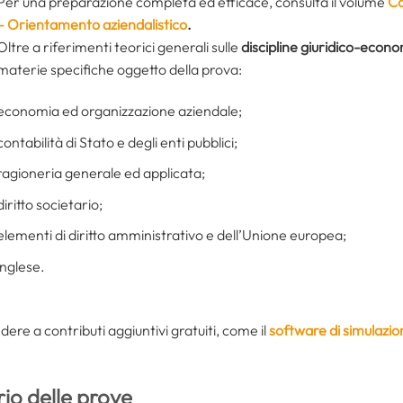
Per una preparazione completa ed efficace, consulta il volume
Co
– Orientamento aziendalistico
.
Oltre a riferimenti teorici generali sulle
discipline giuridico-econ
materie specifiche oggetto della prova:
economia ed organizzazione aziendale;
contabilità di Stato e degli enti pubblici;
ragioneria generale ed applicata;
diritto societario;
elementi di diritto amministrativo e dell’Unione europea;
inglese.
edere a contributi aggiuntivi gratuiti, come il
software di simulazio
rio delle prove