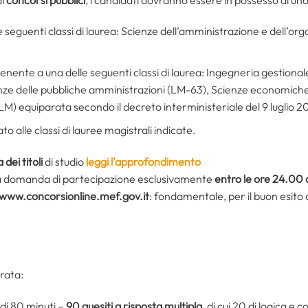
le seguenti classi di laurea: Scienze dell’amministrazione e dell’or
nente a una delle seguenti classi di laurea: Ingegneria gestional
nze delle pubbliche amministrazioni (LM-63), Scienze economiche-
(LM) equiparata secondo il decreto interministeriale del 9 luglio 
o alle classi di lauree magistrali indicate.
dei titoli
di studio
leggi l’approfondimento
la domanda di partecipazione esclusivamente
entro le ore 24.00
www.concorsionline.mef.gov.it
: fondamentale, per il buon esito 
urata:
di 80 minuti –
90 quesiti a risposta multipla
, di cui 20 di logica e