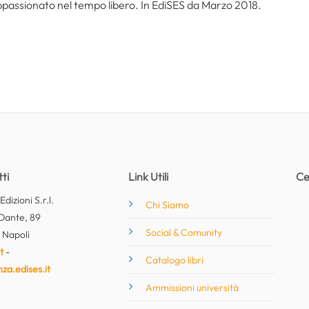
ppassionato nel tempo libero. In EdiSES da Marzo 2018.
ti
Link Utili
Ce
dizioni S.r.l.
Chi Siamo
Dante, 89
Social & Comunity
 Napoli
t
-
Catalogo libri
nza.edises.it
Ammissioni università