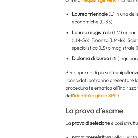
Laurea triennale
(L) in una del
economiche (L-33)
Laurea magistrale
(LM) apparte
(LM-56), Finanza (LM-16), Scie
specialistica (LS) o magistrale 
Diploma di laurea
(DL) equiparat
Per saperne di più sull’
equipollenza 
I candidati potranno presentare 
procedura telematica all’indirizzo
dell’
identità digitale SPID
.
La prova d’esame
La
prova di selezione
è così strutt
prova preselettiva
della durata 