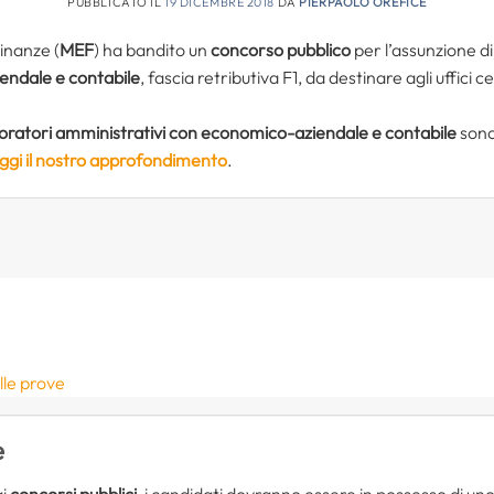
PUBBLICATO IL
19 DICEMBRE 2018
DA
PIERPAOLO OREFICE
Finanze (
MEF
) ha bandito un
concorso pubblico
per l’assunzione d
ndale e contabile
, fascia retributiva F1, da destinare agli uffici ce
oratori amministrativi con economico-aziendale e contabile
sono 
eggi il nostro approfondimento
.
lle prove
e
ai
concorsi pubblici
, i candidati dovranno essere in possesso di uno d