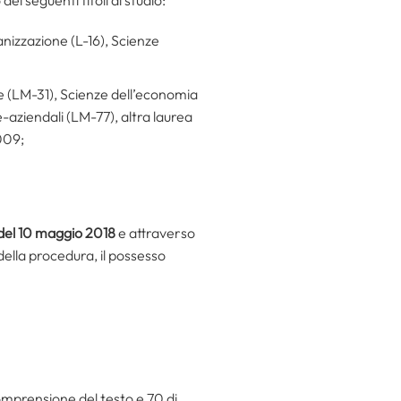
ganizzazione (L-16), Scienze
e (LM-31), Scienze dell’economia
aziendali (LM-77), altra laurea
2009;
 del 10 maggio 2018
e attraverso
della procedura, il possesso
 comprensione del testo e 70 di