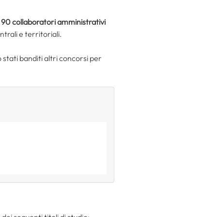
i
90 collaboratori amministrativi
ntrali e territoriali.
stati banditi altri concorsi per
ei seguenti titoli di studio: