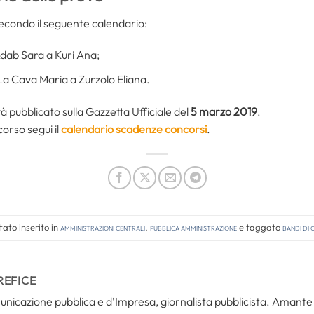
secondo il seguente calendario:
dab Sara a Kuri Ana;
a Cava Maria a Zurzolo Eliana.
à pubblicato sulla Gazzetta Ufficiale del
5 marzo 2019
.
corso segui il
calendario scadenze concorsi
.
ato inserito in
Amministrazioni Centrali
,
Pubblica amministrazione
e taggato
bandi di
REFICE
icazione pubblica e d’Impresa, giornalista pubblicista. Amante del