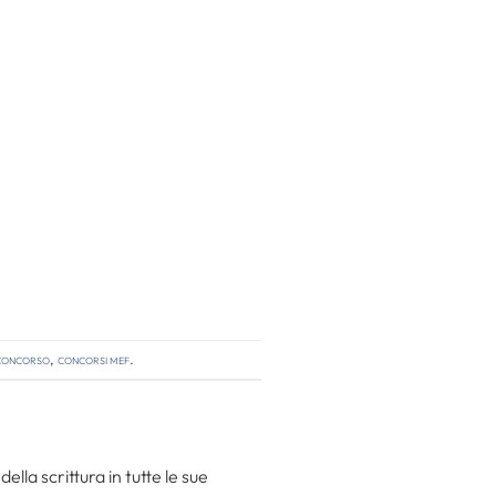
 concorso
,
concorsi mef
.
la scrittura in tutte le sue