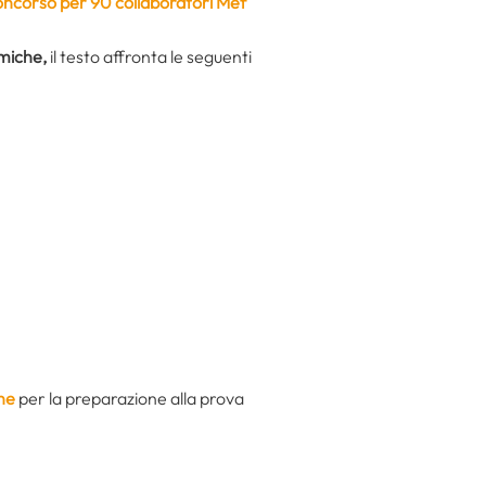
ncorso per 90 collaboratori Mef
omiche,
il testo affronta le seguenti
ne
per la preparazione alla prova