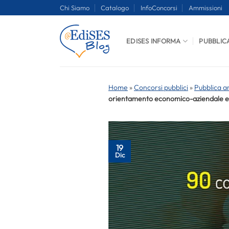
Salta
Chi Siamo
Catalogo
InfoConcorsi
Ammissioni
ai
contenuti
EDISES INFORMA
PUBBLIC
Home
»
Concorsi pubblici
»
Pubblica a
orientamento economico-aziendale e
19
Dic