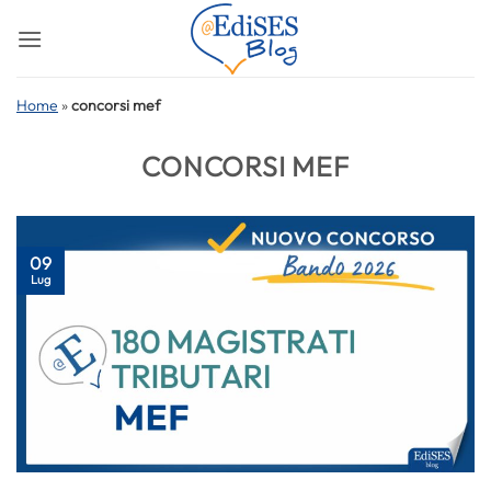
Salta
ai
contenuti
Home
»
concorsi mef
CONCORSI MEF
09
Lug