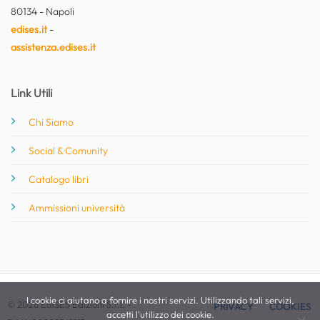
80134 - Napoli
edises.it
-
assistenza.edises.it
Link Utili
Chi Siamo
Social & Comunity
Catalogo libri
Ammissioni università
I cookie ci aiutano a fornire i nostri servizi. Utilizzando tali servizi,
© 2026 EdiSES Edizioni S.r.l. -
PRIVACY
COOKIES
accetti l'utilizzo dei cookie.