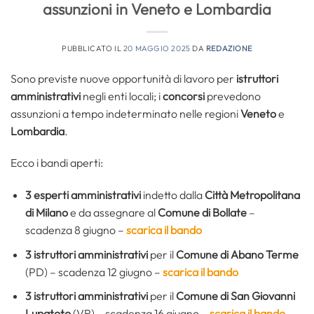
assunzioni in Veneto e Lombardia
PUBBLICATO IL
20 MAGGIO 2025
DA
REDAZIONE
Sono previste nuove opportunità di lavoro per
istruttori
amministrativi
negli enti locali; i
concorsi
prevedono
assunzioni a tempo indeterminato nelle regioni
Veneto
e
Lombardia
.
Ecco i bandi aperti:
3 esperti amministrativi
indetto dalla
Città Metropolitana
di Milano
e da assegnare al
Comune di Bollate
–
scadenza 8 giugno –
scarica il bando
3 istruttori amministrativi
per il
Comune di Abano Terme
(PD) – scadenza 12 giugno –
scarica il bando
3
istruttori amministrativi
per il
Comune di San Giovanni
Lupatoto
(VR) – scadenza 16 giugno –
scarica il bando