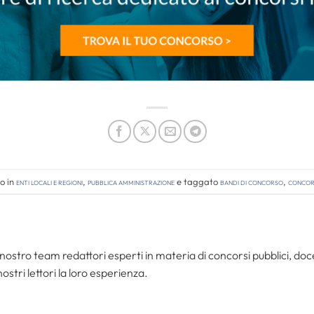
o in
Enti locali e regioni
,
Pubblica amministrazione
e taggato
bandi di concorso
,
concors
nostro team redattori esperti in materia di concorsi pubblici, do
ostri lettori la loro esperienza.