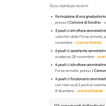
Ecco i bandi più recenti:
formazione di una graduatoria
presso il
Comune di Sondrio
– 
3 posti
di
istruttore amministrat
volontari delle Forze armate, p
novembre –
scarica il bando
6 posti
di
assistente amministr
scadenza 28 novembre –
scari
4 posti
di
istruttore amministra
Forze armate, presso il
Comune
4 posti
di
funzionario amminist
con riserva di 2 posti ai volont
8 dicembre –
scarica il bando
Gli argomenti dell'articolo