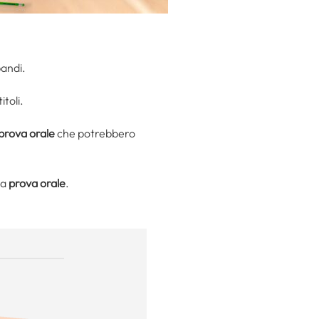
bandi.
itoli.
prova orale
che potrebbero
na
prova orale
.