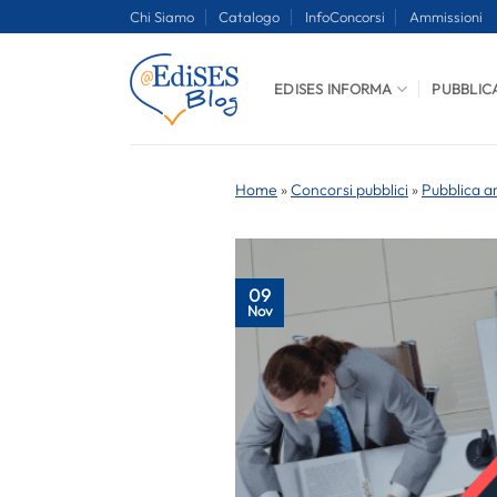
Salta
Chi Siamo
Catalogo
InfoConcorsi
Ammissioni
ai
contenuti
EDISES INFORMA
PUBBLIC
Home
»
Concorsi pubblici
»
Pubblica a
09
Nov