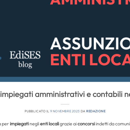
impiegati amministrativi e contabili neg
PUBBLICATO IL
9 NOVEMBRE 2023
DA
REDAZIONE
à per
impiegati
negli
enti locali
grazie ai
concorsi
indetti da comuni 