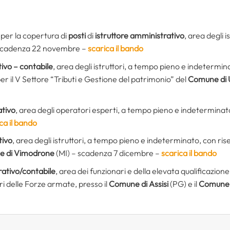
per la copertura di
posti
di
istruttore amministrativo
, area degli 
scadenza 22 novembre –
scarica il bando
ivo – contabile
, area degli istruttori, a tempo pieno e indetermina
er il V Settore “Tributi e Gestione del patrimonio” del
Comune di 
ativo
, area degli operatori esperti, a tempo pieno e indeterminato
ca il bando
tivo
, area degli istruttori, a tempo pieno e indeterminato, con riser
 di Vimodrone
(MI) – scadenza 7 dicembre –
scarica il bando
rativo/contabile
, area dei funzionari e della elevata qualificazio
ari delle Forze armate, presso il
Comune di Assisi
(PG) e il
Comune 