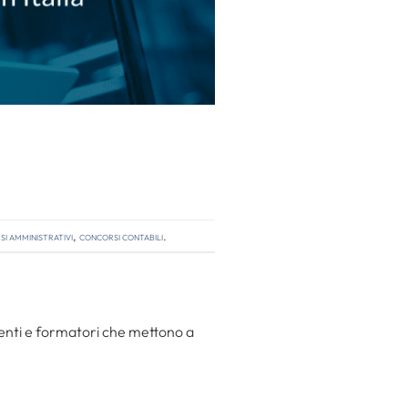
i amministrativi
,
concorsi contabili
.
centi e formatori che mettono a