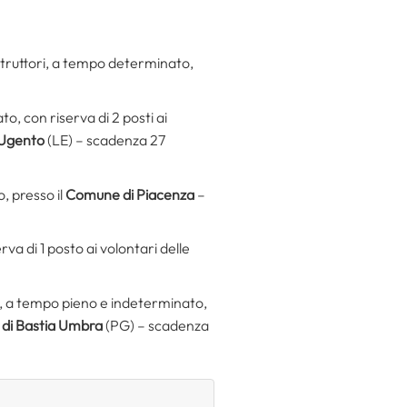
istruttori, a tempo determinato,
to, con riserva di 2 posti ai
Ugento
(LE) – scadenza 27
, presso il
Comune di Piacenza
–
va di 1 posto ai volontari delle
ne, a tempo pieno e indeterminato,
di Bastia Umbra
(PG) – scadenza