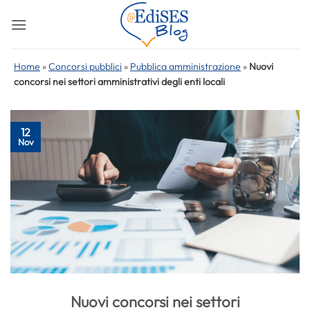
Salta
ai
contenuti
Home
»
Concorsi pubblici
»
Pubblica amministrazione
»
Nuovi
concorsi nei settori amministrativi degli enti locali
12
Nov
Nuovi concorsi nei settori