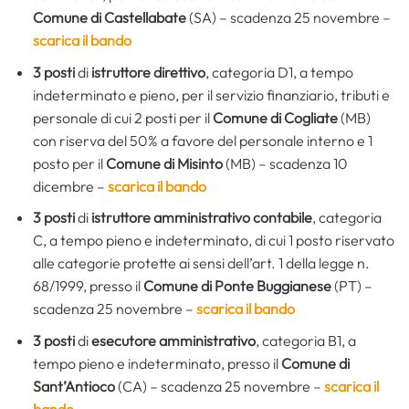
Comune di Castellabate
(SA) – scadenza 25 novembre –
scarica il bando
3 posti
di
istruttore direttivo
, categoria D1, a tempo
indeterminato e pieno, per il servizio finanziario, tributi e
personale di cui 2 posti per il
Comune di
Cogliate
(MB)
con riserva del 50% a favore del personale interno e 1
posto per il
Comune di Misinto
(MB) – scadenza 10
dicembre –
scarica il bando
3 posti
di
istruttore amministrativo contabile
, categoria
C, a tempo pieno e indeterminato, di cui 1 posto riservato
alle categorie protette ai sensi dell’art. 1 della legge n.
68/1999, presso il
Comune di Ponte Buggianese
(PT) –
scadenza 25 novembre –
scarica il bando
3 posti
di
esecutore amministrativo
, categoria B1, a
tempo pieno e indeterminato, presso il
Comune di
Sant’Antioco
(CA) – scadenza 25 novembre –
scarica il
bando