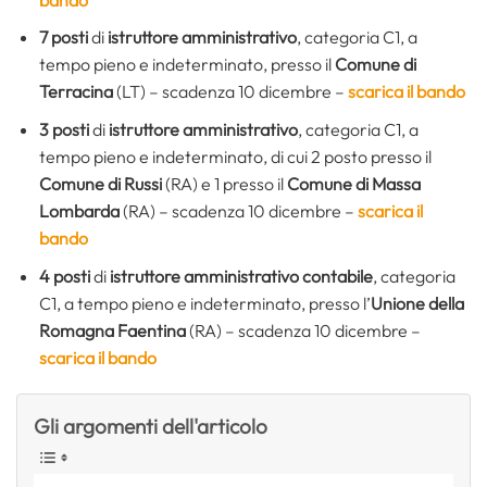
7 posti
di
istruttore amministrativo
, categoria C1, a
tempo pieno e indeterminato, presso il
Comune di
Terracina
(LT) – scadenza 10 dicembre –
scarica il bando
3 posti
di
istruttore amministrativo
, categoria C1, a
tempo pieno e indeterminato, di cui 2 posto presso il
Comune di Russi
(RA) e 1 presso il
Comune di Massa
Lombarda
(RA) – scadenza 10 dicembre –
scarica il
bando
4 posti
di
istruttore amministrativo contabile
, categoria
C1, a tempo pieno e indeterminato, presso l’
Unione della
Romagna Faentina
(RA) – scadenza 10 dicembre –
scarica il bando
Gli argomenti dell'articolo