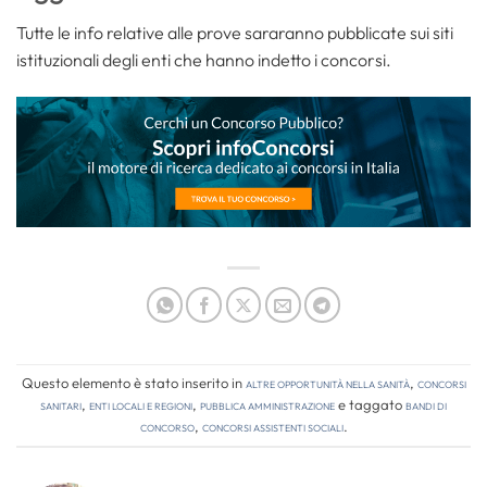
Tutte le info relative alle prove sararanno pubblicate sui siti
istituzionali degli enti che hanno indetto i concorsi.
Questo elemento è stato inserito in
Altre opportunità nella sanità
,
Concorsi
Sanitari
,
Enti locali e regioni
,
Pubblica amministrazione
e taggato
bandi di
concorso
,
concorsi assistenti sociali
.