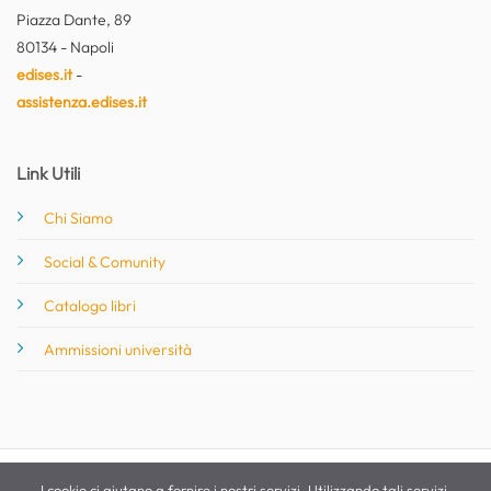
Piazza Dante, 89
80134 - Napoli
edises.it
-
assistenza.edises.it
Link Utili
Chi Siamo
Social & Comunity
Catalogo libri
Ammissioni università
I cookie ci aiutano a fornire i nostri servizi. Utilizzando tali servizi,