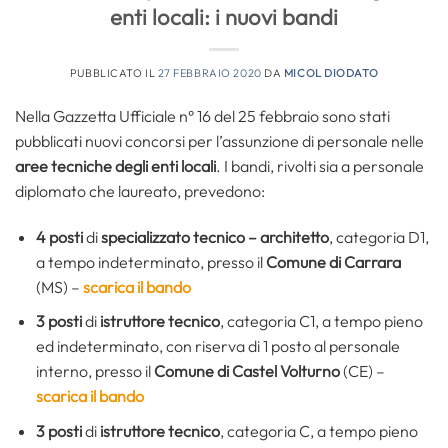
enti locali: i nuovi bandi
PUBBLICATO IL
27 FEBBRAIO 2020
DA
MICOL DIODATO
Nella Gazzetta Ufficiale n° 16 del 25 febbraio sono stati
pubblicati nuovi concorsi per l’assunzione di personale nelle
aree tecniche degli enti locali
. I bandi, rivolti sia a personale
diplomato che laureato, prevedono:
4 posti
di
specializzato tecnico – architetto
, categoria D1,
a tempo indeterminato, presso il
Comune di Carrara
(MS) –
scarica il bando
3 posti
di
istruttore tecnico
, categoria C1, a tempo pieno
ed indeterminato, con riserva di 1 posto al personale
interno, presso il
Comune di Castel Volturno
(CE) –
scarica il bando
3 posti
di
istruttore tecnico
, categoria C, a tempo pieno