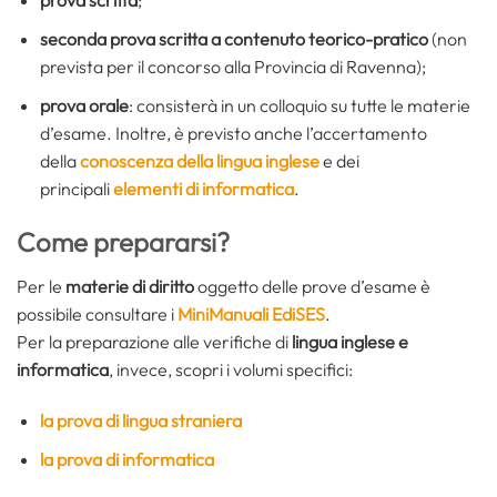
prova scritta
;
seconda prova scritta a contenuto teorico-pratico
(non
prevista per il concorso alla Provincia di Ravenna);
prova orale
: consisterà in un colloquio su tutte le materie
d’esame. Inoltre, è previsto anche l’accertamento
della
conoscenza della lingua inglese
e dei
principali
elementi di informatica
.
Come prepararsi?
Per le
materie di diritto
oggetto delle prove d’esame è
possibile consultare i
MiniManuali EdiSES
.
Per la preparazione alle verifiche di
lingua inglese e
informatica
, invece, scopri i volumi specifici:
la prova di lingua straniera
la prova di informatica