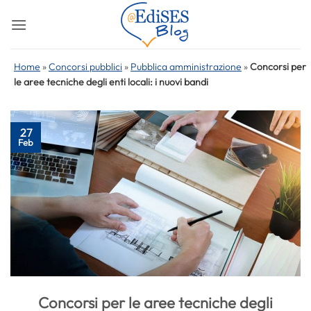
Salta
ai
contenuti
Home
»
Concorsi pubblici
»
Pubblica amministrazione
»
Concorsi per
le aree tecniche degli enti locali: i nuovi bandi
27
Feb
Concorsi per le aree tecniche degli