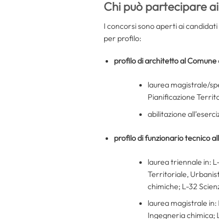
Chi può partecipare ai
I concorsi sono aperti ai candidati 
per profilo:
profilo di
architetto al Comune 
laurea magistrale/spe
Pianificazione Territ
abilitazione all’eserc
profilo di funzionario tecnico a
laurea triennale in: L
Territoriale, Urbanis
chimiche; L-32 Scien
laurea magistrale in:
Ingegneria chimica; L