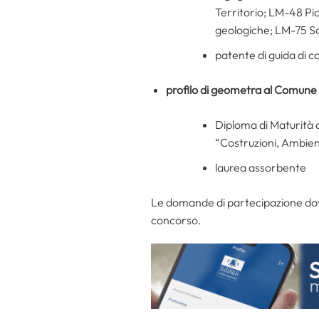
Territorio; LM-48 Pi
geologiche; LM-75 Sci
patente di guida di c
profilo di geometra al Comune
Diploma di Maturità 
“Costruzioni, Ambien
laurea assorbente
Le domande di partecipazione dovr
concorso.