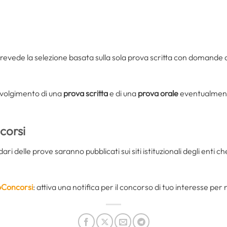
revede la selezione basata sulla sola prova scritta con domande a
o svolgimento di una
prova scritta
e di una
prova orale
eventualment
corsi
ndari delle prove saranno pubblicati sui siti istituzionali degli enti ch
oConcorsi
: attiva una notifica per il concorso di tuo interesse pe