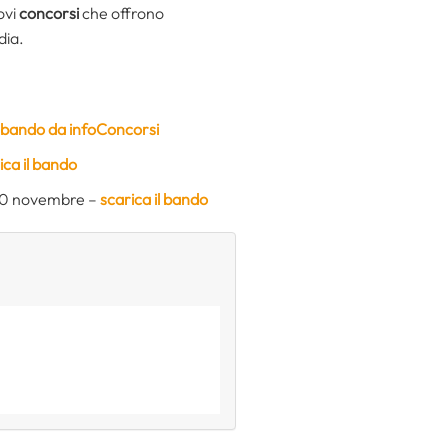
ovi
concorsi
che offrono
dia.
l bando da infoConcorsi
ica il bando
 10 novembre –
scarica il bando