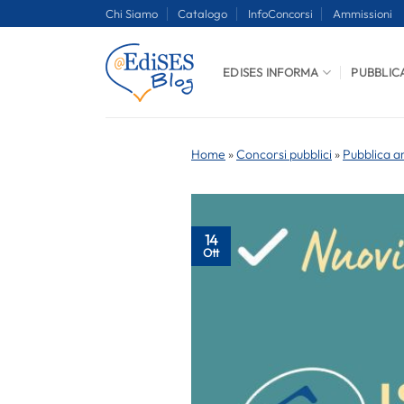
Salta
Chi Siamo
Catalogo
InfoConcorsi
Ammissioni
ai
contenuti
EDISES INFORMA
PUBBLIC
Home
»
Concorsi pubblici
»
Pubblica a
14
Ott