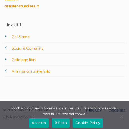
assistenza.edises.it
Link Utili
Chi Siamo
Social & Comunity
Catalogo libri
Ammissioni università
I cookie ci aiutano a fornire i nostri servizi. Utilizzando tali servizi,
© 2026 EdiSES Edizioni S.r.l. -
PRIVACY
COOKIES
accetti l'utilizzo dei cookie.
P.IVA 09029561215
Accetto
Rifiuto
Cookie Policy