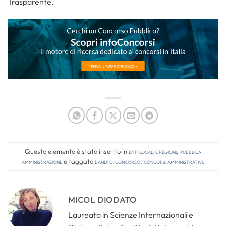
Trasparente.
Questo elemento è stato inserito in
Enti locali e regioni
,
Pubblica
amministrazione
e taggato
bandi di concorso
,
concorsi amministrativi
.
MICOL DIODATO
Laureata in Scienze Internazionali e