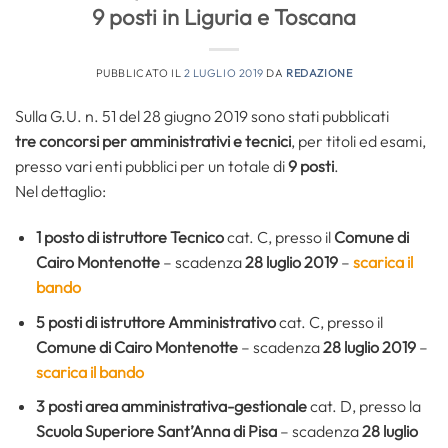
9 posti in Liguria e Toscana
PUBBLICATO IL
2 LUGLIO 2019
DA
REDAZIONE
Sulla G.U. n. 51 del 28 giugno 2019 sono stati pubblicati
tre
concorsi per amministrativi e tecnici
, per titoli ed esami,
presso vari enti pubblici per un totale di
9 posti
.
Nel dettaglio:
1 posto di istruttore Tecnico
cat. C, presso il
Comune di
Cairo Montenotte
– scadenza
28 luglio 2019
–
scarica il
bando
5 posti di istruttore Amministrativo
cat. C, presso il
Comune di Cairo Montenotte
– scadenza
28 luglio 2019
–
scarica il bando
3 posti area amministrativa-gestionale
cat. D, presso la
Scuola Superiore Sant’Anna di Pisa
– scadenza
28 luglio