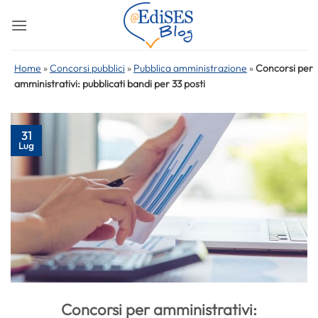
Salta
ai
contenuti
Home
»
Concorsi pubblici
»
Pubblica amministrazione
»
Concorsi per
amministrativi: pubblicati bandi per 33 posti
31
Lug
Concorsi per amministrativi: