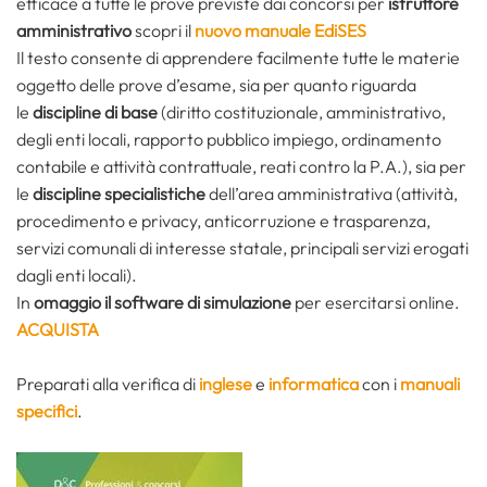
efficace a tutte le prove previste dai concorsi per
istruttore
amministrativo
scopri il
nuovo manuale EdiSES
Il testo consente di apprendere facilmente tutte le materie
oggetto delle prove d’esame, sia per quanto riguarda
le
discipline di base
(diritto costituzionale, amministrativo,
degli enti locali, rapporto pubblico impiego, ordinamento
contabile e attività contrattuale, reati contro la P.A.), sia per
le
discipline specialistiche
dell’area amministrativa (attività,
procedimento e privacy, anticorruzione e trasparenza,
servizi comunali di interesse statale, principali servizi erogati
dagli enti locali).
In
omaggio il software di simulazione
per esercitarsi online.
ACQUISTA
Preparati alla verifica di
inglese
e
informatica
con i
manuali
specifici
.