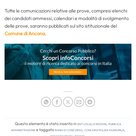
Tutte le comunicazioni relative alle prove, compresi elenchi
dei candidati ammessi, calendari e modalità di svolgimento
delle prove, saranno pubblicati sul sito istituzionale del
Comune di Ancona
.
Questo elemento è stato inserito in
Enti locali e regioni
,
Pubblica
amministrazione
e taggato
bandi di concorso
,
concorsi polizia municipale
,
concorsi profili tecnici
.