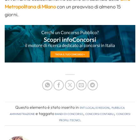
Metropolitana di Milano
con un preavviso di almeno 15
giorni.
Questo elemento è stato inserito in
Enti locali e regioni
,
Pubblica
amministrazione
e taggato
bandi di concorso
,
concorsi contabili
,
concorsi
profili tecnici
.