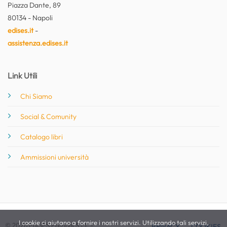
Piazza Dante, 89
80134 - Napoli
edises.it
-
assistenza.edises.it
Link Utili
Chi Siamo
Social & Comunity
Catalogo libri
Ammissioni università
I cookie ci aiutano a fornire i nostri servizi. Utilizzando tali servizi,
© 2026 EdiSES Edizioni S.r.l. -
PRIVACY
COOKIES