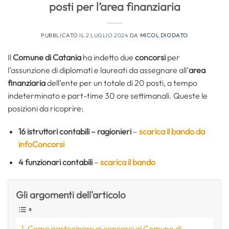
posti per l’area finanziaria
PUBBLICATO IL
2 LUGLIO 2024
DA
MICOL DIODATO
Il
Comune di Catania
ha indetto due
concorsi
per
l’assunzione di diplomati e laureati da assegnare all’
area
finanziaria
dell’ente per un totale di 20 posti, a tempo
indeterminato e part-time 30 ore settimanali. Queste le
posizioni da ricoprire:
16
istruttori contabili – ragionieri
–
scarica il bando da
infoConcorsi
4
funzionari contabili
–
scarica il bando
Gli argomenti dell'articolo
Come partecipare ai concorsi al Comune di