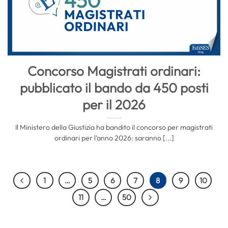
Concorso Magistrati ordinari:
pubblicato il bando da 450 posti
per il 2026
Il Ministero della Giustizia ha bandito il concorso per magistrati
ordinari per l’anno 2026: saranno [...]
1
…
5
6
7
8
9
10
11
…
50