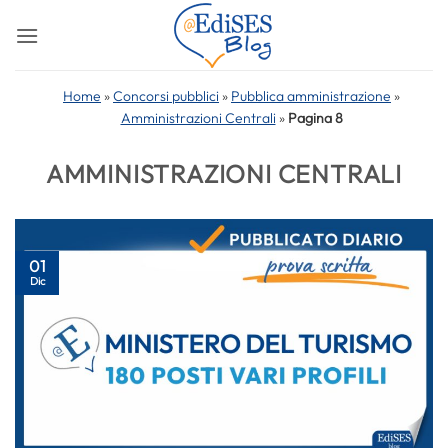
Salta
ai
contenuti
Home
»
Concorsi pubblici
»
Pubblica amministrazione
»
Amministrazioni Centrali
»
Pagina 8
AMMINISTRAZIONI CENTRALI
01
Dic