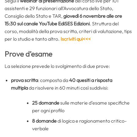
Segui il
webinar di presentazione
del corso live per 101
assistenti e 29 funzionari all’Avvocatura dello Stato,
Consiglio dello Stato e TAR,
giovedì 6 novembre alle ore
15:30 sul canale YouTube EdiSES Edizioni
. Struttura del
corso, modalità della prova scritta, criteri di valutazione, tips
per lo studio e tanto altro.
Iscriviti qui<<<
Prove d’esame
La selezione prevede lo svolgimento di due prove:
prova scritta
: composta da
40 quesiti a risposta
multipla
da risolvere in 60 minuti così suddivisi:
25 domande
sulle materie d’esame specifiche
per ogni profilo
8 domande
di logica e ragionamento critico-
verbale