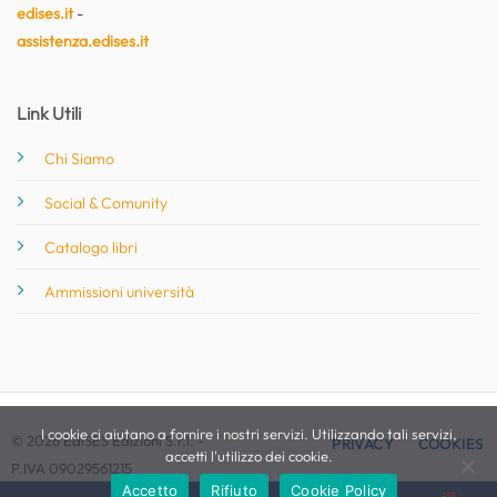
edises.it
-
assistenza.edises.it
Link Utili
Chi Siamo
Social & Comunity
Catalogo libri
Ammissioni università
I cookie ci aiutano a fornire i nostri servizi. Utilizzando tali servizi,
© 2026 EdiSES Edizioni S.r.l. -
PRIVACY
COOKIES
accetti l'utilizzo dei cookie.
P.IVA 09029561215
Accetto
Rifiuto
Cookie Policy