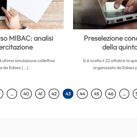
so MIBAC: analisi
Preselezione con
sercitazione
della quint
ed ultima simulazione collettiva
Si è svolta il 22 ottobre la qu
 da Edises [...]
organizzata da Edises pe
…
40
41
42
43
44
45
46
…