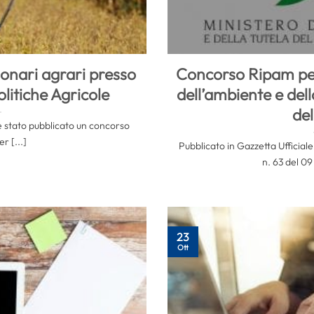
onari agrari presso
Concorso Ripam per 
Politiche Agricole
dell’ambiente e della
de
 è stato pubblicato un concorso
r [...]
Pubblicato in Gazzetta Ufficial
n. 63 del 09
23
Ott