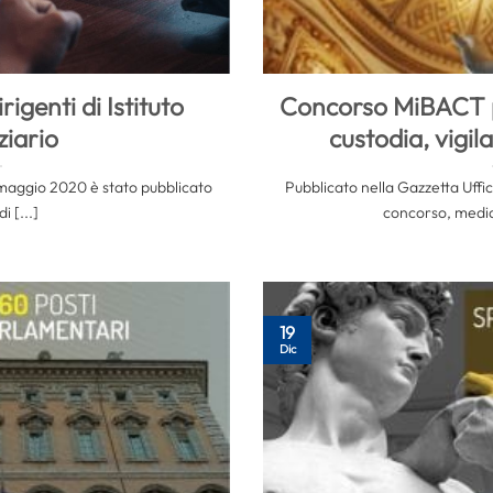
igenti di Istituto
Concorso MiBACT p
ziario
custodia, vigil
9 maggio 2020 è stato pubblicato
Pubblicato nella Gazzetta Uffici
i [...]
concorso, media
19
Dic