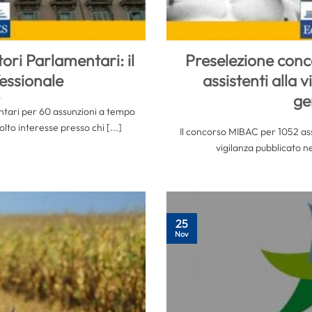
ri Parlamentari: il
Preselezione con
fessionale
assistenti alla v
ge
ntari per 60 assunzioni a tempo
to interesse presso chi [...]
Il concorso MIBAC per 1052 assi
vigilanza pubblicato nel
25
Nov