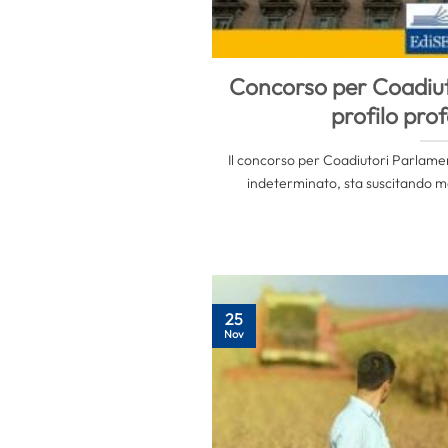
Concorso per Coadiuto
profilo pro
Il concorso per Coadiutori Parlame
indeterminato, sta suscitando mol
25
Nov