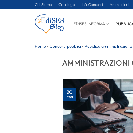
Salta
Chi Siamo
Catalogo
InfoConcorsi
Ammissioni
ai
contenuti
EDISES INFORMA
PUBBLIC
Home
»
Concorsi pubblici
»
Pubblica amministrazione
AMMINISTRAZIONI
20
Mag