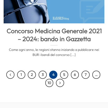
Concorso Medicina Generale 2021
– 2024: bando in Gazzetta
Come ogni anno, le regioni stanno iniziando a pubblicare nei
BUR i bandi del concorso [...]
1
2
3
4
5
6
7
…
10