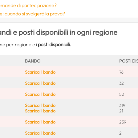
omande di partecipazione?
: quando si svolgerà la prova?
 e posti disponibili in ogni regione
ne per regione e i
posti disponibili.
BANDO
POSTI DI
Scarica il bando
76
Scarica il bando
32
Scarica il bando
52
Scarica il bando
319
Scarica il bando
21
Scarica il bando
239
Scarica il bando
2