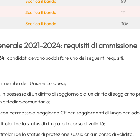
Scarica il bando
59
Scarica il bando
12
Scarica il bando
306
erale 2021-2024: requisiti di ammissione
24
i candidati devono soddisfare uno dei seguenti requisiti:
tati membri dell’Unione Europea;
 in possesso di un diritto di soggiorno o di un diritto di soggiorn
un cittadino comunitario;
 con permesso di soggiorno CE per soggiornanti di lungo periodo in
tolari dello status di rifugiato in corso di validità;
itolari dello status di protezione sussidiaria in corso di validità.