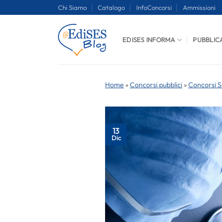
Salta
Chi Siamo
Catalogo
InfoConcorsi
Ammissioni
ai
contenuti
EDISES INFORMA
PUBBLIC
Home
»
Concorsi pubblici
»
Concorsi S
13
Dic