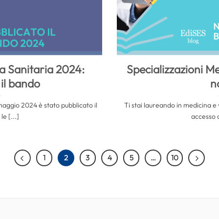
ea Sanitaria 2024:
Specializzazioni Me
 il bando
n
aggio 2024 è stato pubblicato il
Ti stai laureando in medicina e
e [...]
accesso al
1
2
3
4
5
…
10