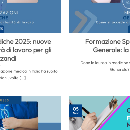
diche 2025: nuove
Formazione Spe
à di lavoro per gli
Generale: la
zzandi
Dopo la laurea in medicina 
Generale? 
rmazione medica in Italia ha subito
oni, volte [...]
05
Nov