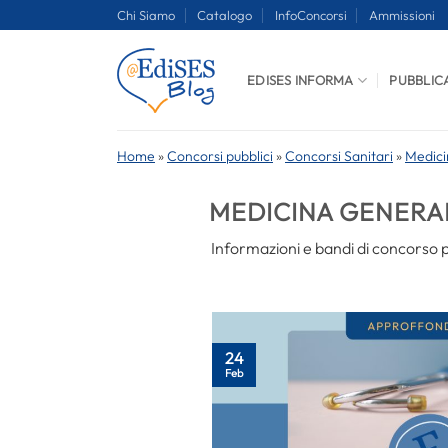
Salta
Chi Siamo
Catalogo
InfoConcorsi
Ammissioni
ai
contenuti
EDISES INFORMA
PUBBLIC
Home
»
Concorsi pubblici
»
Concorsi Sanitari
»
Medici
MEDICINA GENERAL
Informazioni e bandi di concorso p
24
Feb