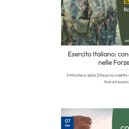
Esercito Italiano: c
nelle Forze
Il Ministero della Difesa ha indett
titoli ed esami, 
07
Apr