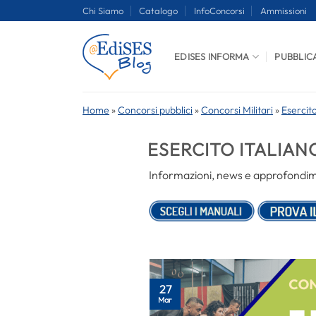
Salta
Chi Siamo
Catalogo
InfoConcorsi
Ammissioni
ai
contenuti
EDISES INFORMA
PUBBLIC
Home
»
Concorsi pubblici
»
Concorsi Militari
»
Esercito
ESERCITO ITALIAN
Informazioni, news e approfondimen
27
Mar