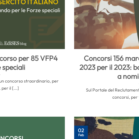
oncorso per 85 VFP4
Concorsi 156 mare
 speciali
2023 per il 2023: 
a nomi
o un concorso straordinario, per
per il [...]
Sul Portale del Reclutament
concorsi, per t
02
Feb