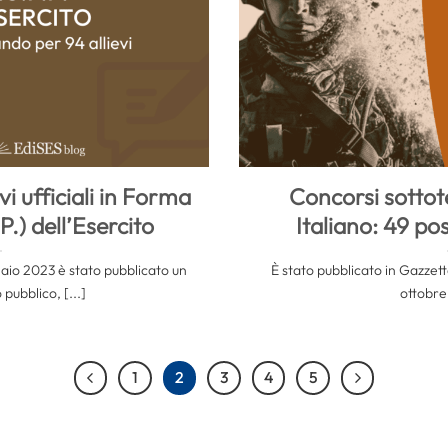
i ufficiali in Forma
Concorsi sottote
P.) dell’Esercito
Italiano: 49 pos
naio 2023 è stato pubblicato un
È stato pubblicato in Gazzett
pubblico, [...]
ottobre 
1
2
3
4
5