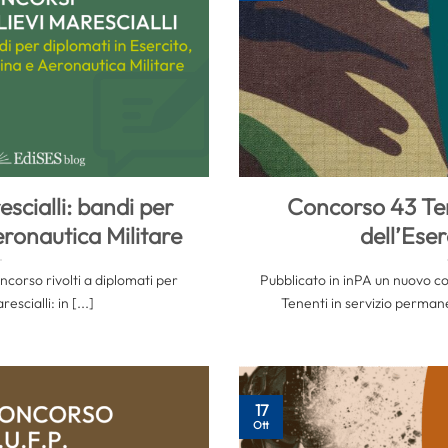
escialli: bandi per
Concorso 43 Ten
eronautica Militare
dell’Eser
oncorso rivolti a diplomati per
Pubblicato in inPA un nuovo co
escialli: in [...]
Tenenti in servizio permanen
17
Ott