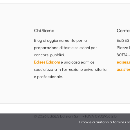
Chi Siamo
Contat
Blog di aggiornamento per la
EdiSES E
preparazione di test e selezioni per
Piazza 
concorsi pubblici.
80134 -
Edises Edizioni
è una casa editrice
edises.i
specializzata in formazione universitaria
assiste
e professionale.
© 2026 EdiSES Edizioni S.r.l. - P.IVA 09029561215
I cookie ci aiutano a fornire i no