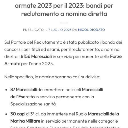
armate 2023 per il 2023: bandi per
reclutamento a nomina diretta
PUBBLICATO IL
7 LUGLIO 2023
DA
MICOL DIODATO
Sul Portale del Reclutamento è stato pubblicato il bando dei
concorsi, per titoli ed esami, per il reclutamento, a nomina
diretta, di
156 Marescialli
in servizio permanente delle
Forze
Armate
per l’anno 2023.
Nello specifico, le nomine saranno così suddivise:
87 Marescialli
da immettere nei ruoli
Marescialli
dell’Esercito
in servizio permanente con la
Specializzazione sanità
30 capi
di 3ª cl. da immettere nel Ruolo
Marescialli della
Marina Militare
in servizio permanente nelle categorie
Servizio Sanitario e Supporto e Servizio Amministrativo