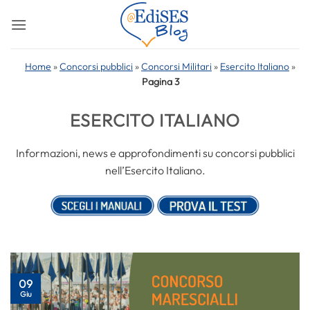
Salta
ai
contenuti
Home
»
Concorsi pubblici
»
Concorsi Militari
»
Esercito Italiano
»
Pagina 3
ESERCITO ITALIANO
Informazioni, news e approfondimenti su concorsi pubblici
nell’Esercito Italiano.
09
Giu