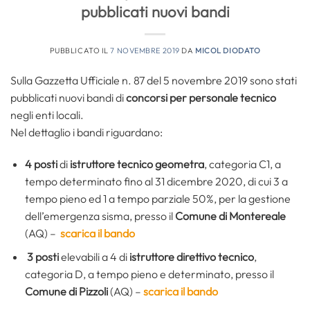
pubblicati nuovi bandi
PUBBLICATO IL
7 NOVEMBRE 2019
DA
MICOL DIODATO
Sulla Gazzetta Ufficiale n. 87 del 5 novembre 2019 sono stati
pubblicati nuovi bandi di
concorsi per personale tecnico
negli enti locali.
Nel dettaglio i bandi riguardano:
4 posti
di
istruttore tecnico geometra
, categoria C1, a
tempo determinato fino al 31 dicembre 2020, di cui 3 a
tempo pieno ed 1 a tempo parziale 50%, per la gestione
dell’emergenza sisma, presso il
Comune di Montereale
(AQ) –
scarica il bando
3 posti
elevabili a 4 di
istruttore direttivo tecnico
,
categoria D, a tempo pieno e determinato, presso il
Comune di Pizzoli
(AQ) –
scarica il bando