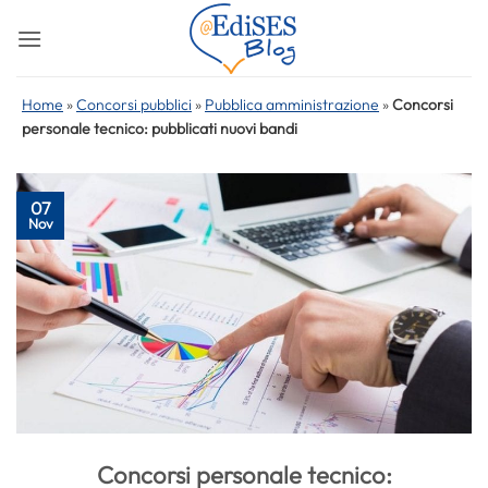
Salta
ai
contenuti
Home
»
Concorsi pubblici
»
Pubblica amministrazione
»
Concorsi
personale tecnico: pubblicati nuovi bandi
07
Nov
Concorsi personale tecnico: