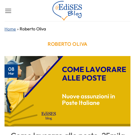
Salta
ai
contenuti
Home
»
Roberto Oliva
ROBERTO OLIVA
08
Mar