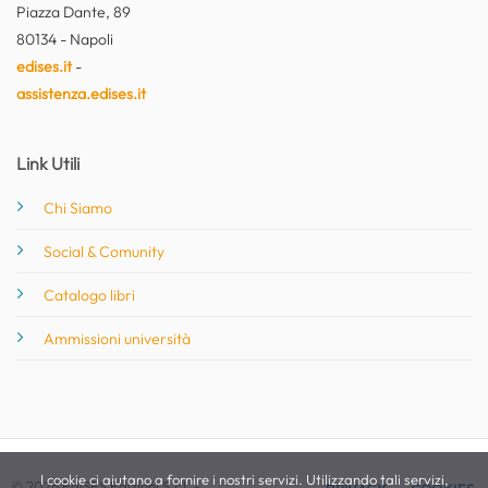
Piazza Dante, 89
80134 - Napoli
edises.it
-
assistenza.edises.it
Link Utili
Chi Siamo
Social & Comunity
Catalogo libri
Ammissioni università
I cookie ci aiutano a fornire i nostri servizi. Utilizzando tali servizi,
© 2026 EdiSES Edizioni S.r.l. -