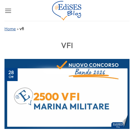
Salta
ai
contenuti
Home
»
vfi
VFI
28
Ott