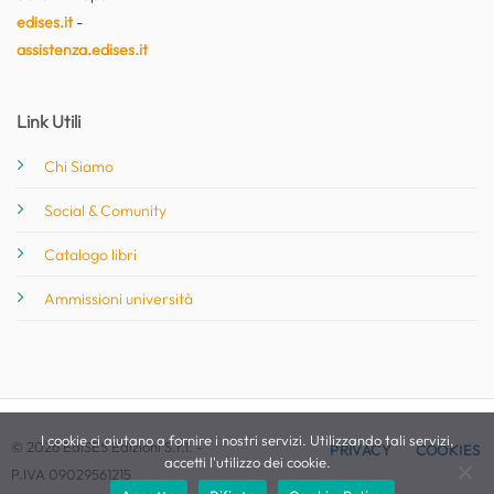
edises.it
-
assistenza.edises.it
Link Utili
Chi Siamo
Social & Comunity
Catalogo libri
Ammissioni università
I cookie ci aiutano a fornire i nostri servizi. Utilizzando tali servizi,
© 2026 EdiSES Edizioni S.r.l. -
PRIVACY
COOKIES
accetti l'utilizzo dei cookie.
P.IVA 09029561215