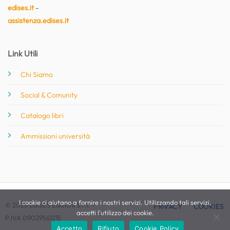
edises.it
-
assistenza.edises.it
Link Utili
Chi Siamo
Social & Comunity
Catalogo libri
Ammissioni università
I cookie ci aiutano a fornire i nostri servizi. Utilizzando tali servizi,
© 2026 EdiSES Edizioni S.r.l. -
PRIVACY
COOKIES
accetti l'utilizzo dei cookie.
P.IVA 09029561215
Accetto
Rifiuto
Cookie Policy