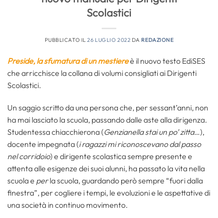
Scolastici
PUBBLICATO IL
26 LUGLIO 2022
DA
REDAZIONE
Preside, la sfumatura di un mestiere
è il nuovo testo EdiSES
che arricchisce la collana di volumi consigliati ai Dirigenti
Scolastici.
Un saggio scritto da una persona che, per sessant’anni, non
ha mai lasciato la scuola, passando dalle aste alla dirigenza.
Studentessa chiacchierona (
Genzianella stai un po’ zitta
…),
docente impegnata (
i ragazzi mi riconoscevano dal passo
nel corridoio
) e dirigente scolastica sempre presente e
attenta alle esigenze dei suoi alunni, ha passato la vita nella
scuola e
per
la scuola, guardando però sempre “fuori dalla
finestra”, per cogliere i tempi, le evoluzioni e le aspettative di
una società in continuo movimento.