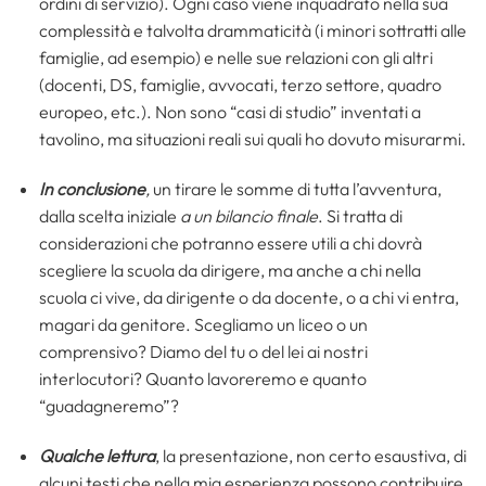
ordini di servizio). Ogni caso viene inquadrato nella sua
complessità e talvolta drammaticità (i minori sottratti alle
famiglie, ad esempio) e nelle sue relazioni con gli altri
(docenti, DS, famiglie, avvocati, terzo settore, quadro
europeo, etc.). Non sono “casi di studio” inventati a
tavolino, ma situazioni reali sui quali ho dovuto misurarmi.
In conclusione
,
un tirare le somme di tutta l’avventura,
dalla scelta iniziale
a un bilancio finale
. Si tratta di
considerazioni che potranno essere utili a chi dovrà
scegliere la scuola da dirigere, ma anche a chi nella
scuola ci vive, da dirigente o da docente, o a chi vi entra,
magari da genitore. Scegliamo un liceo o un
comprensivo? Diamo del tu o del lei ai nostri
interlocutori? Quanto lavoreremo e quanto
“guadagneremo”?
Qualche lettura
, la presentazione, non certo esaustiva, di
alcuni testi che nella mia esperienza possono contribuire