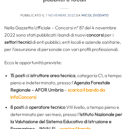
PUBBLICATO IL
7 NOVEMBRE 2022
DA
MICOL DIODATO
Nella Gazzetta Ufficiale – Concorsi n° 87 del 4 novembre
2022 sono stati pubblicati i bandi di nuovi
concorsi
per i
settori tecnici
di enti pubblici, enti locali e aziende sanitarie,
per l’assunzione di personale con vari profili professionali.
Ecco le opportunità previste:
15 posti
di
istruttore area tecnica
, categoria C1, a tempo
pieno e indeterminato, presso l’
Agenzia Forestale
Regionale – AFOR Umbria
–
scarica il bando da
infoConcorsi
8 posti
di
operatore tecnico
VIII livello, a tempo pieno e
determinato per sei mesi, presso l’
Istituto Nazionale per
la Valutazione del Sistema Educativo di Istruzione e
Formazione – INVALSI
–
scarica il bando