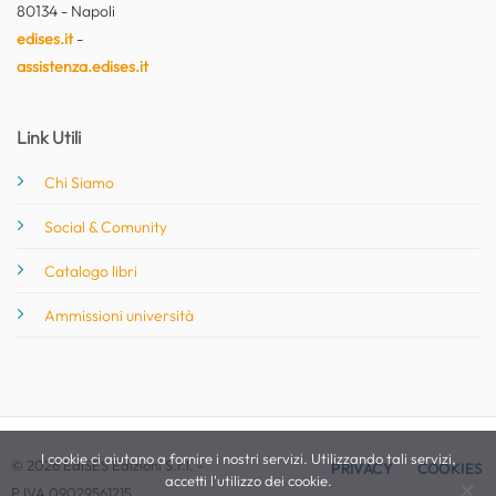
80134 - Napoli
edises.it
-
assistenza.edises.it
Link Utili
Chi Siamo
Social & Comunity
Catalogo libri
Ammissioni università
I cookie ci aiutano a fornire i nostri servizi. Utilizzando tali servizi,
© 2026 EdiSES Edizioni S.r.l. -
PRIVACY
COOKIES
accetti l'utilizzo dei cookie.
P.IVA 09029561215