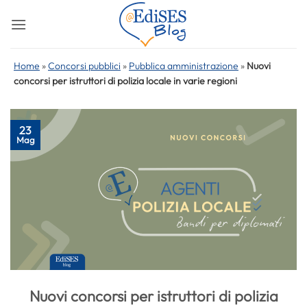
Salta
ai
contenuti
Home
»
Concorsi pubblici
»
Pubblica amministrazione
»
Nuovi
concorsi per istruttori di polizia locale in varie regioni
23
Mag
Nuovi concorsi per istruttori di polizia