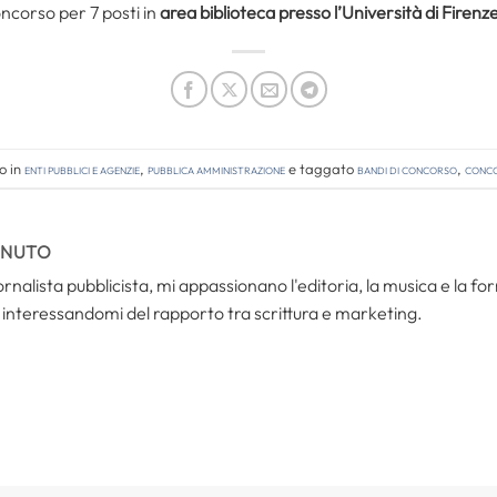
oncorso per 7 posti in
area biblioteca presso l’Università di Firenz
o in
Enti pubblici e agenzie
,
Pubblica amministrazione
e taggato
bandi di concorso
,
conco
ENUTO
iornalista pubblicista, mi appassionano l'editoria, la musica e la
interessandomi del rapporto tra scrittura e marketing.