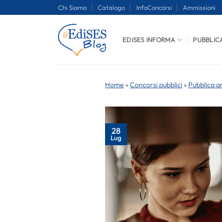
Salta
Chi Siamo
Catalogo
InfoConcorsi
Ammissioni
ai
contenuti
EDISES INFORMA
PUBBLIC
Home
»
Concorsi pubblici
»
Pubblica a
28
Lug