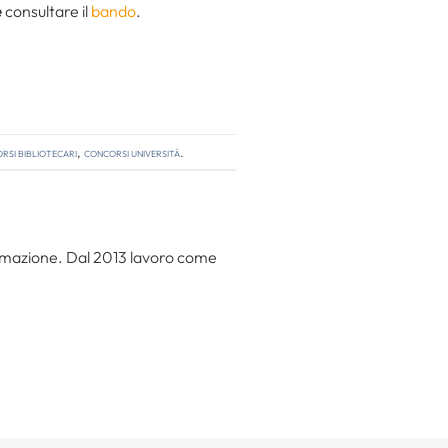
e
consultare il
bando
.
rsi bibliotecari
,
concorsi università
.
 formazione. Dal 2013 lavoro come