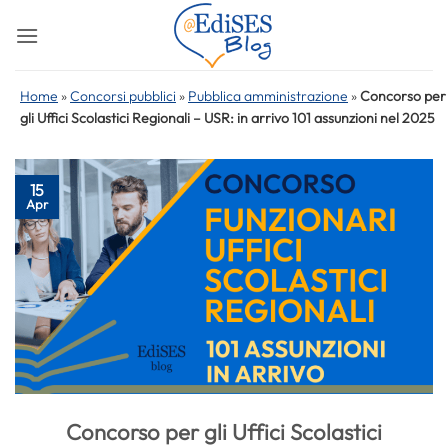
Salta
ai
contenuti
Home
»
Concorsi pubblici
»
Pubblica amministrazione
»
Concorso per
gli Uffici Scolastici Regionali – USR: in arrivo 101 assunzioni nel 2025
15
Apr
Concorso per gli Uffici Scolastici