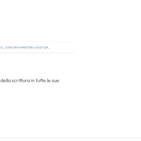
so
,
concorsi ministero giustizia
.
la scrittura in tutte le sue