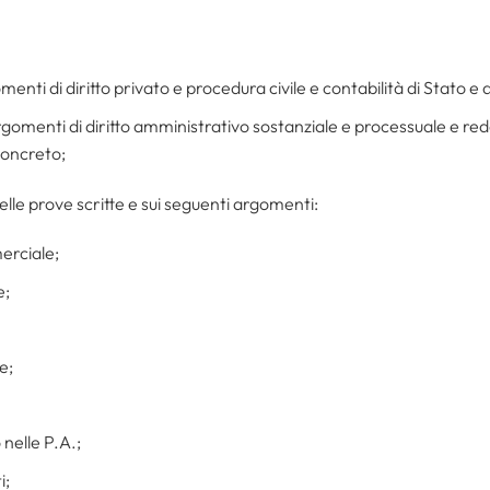
ti di diritto privato e procedura civile e contabilità di Stato e de
omenti di diritto amministrativo sostanziale e processuale e reda
concreto;
elle prove scritte e sui seguenti argomenti:
merciale;
e;
e;
 nelle P.A.;
i;