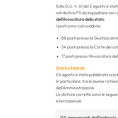
Sulla G.U. n. 61 del 2 agosto è sta
retributiva F1) da inquadrare nei ru
dell’Avvocatura dello stato
.
I posti sono così suddivisi:
88 posti presso la Giustizia amm
54 posti presso la Corte dei con
17 posti presso l’Avvocatura del
Scarica il bando
Il 6 agosto è stata pubblicata una
In particolare, tra le lauree richi
dell’Amministrazione.
Le diciture corrette sono le seguen
internazionali.
Gli argomenti dell'articolo