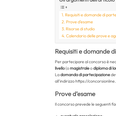
Requisiti e domande di part
Prove d’esame
Risorse di studio
Calendario delle prove e a
Requisiti e domande d
Per partecipare al concorso è nec
livello
(o
magistrale
o
diploma di l
La
domanda di partecipazione
dev
all’indirizzo https://concorsionlin
Prove d’esame
Il concorso prevede le seguenti fas
eventuale preselezione
;