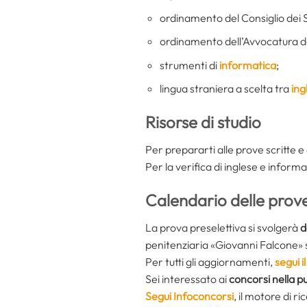
ordinamento del Consiglio dei St
ordinamento dell’Avvocatura de
strumenti di
informatica
;
lingua straniera a scelta tra
ing
Risorse di studio
Per prepararti alle prove scritte e 
Per la verifica di inglese e inform
Calendario delle prov
La prova preselettiva si svolgerà
d
penitenziaria «Giovanni Falcone» s
Per tutti gli aggiornamenti,
segui 
Sei interessato ai
concorsi nella p
Segui Infoconcorsi
,
il motore di r