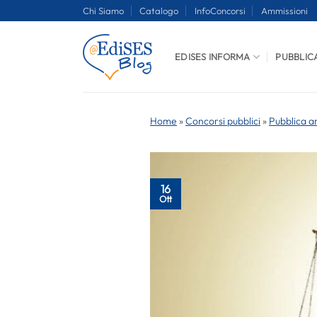
Salta
Chi Siamo
Catalogo
InfoConcorsi
Ammissioni
ai
contenuti
EDISES INFORMA
PUBBLIC
Home
»
Concorsi pubblici
»
Pubblica a
16
Ott