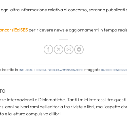
gni altra informazione relativa al concorso, saranno pubblicati sul
oncorsiEdiSES
per ricevere news e aggiornamenti in tempo reale 
 inserito in
Enti locali e regioni
,
Pubblica amministrazione
e taggato
bandi di concorso
TO
ze Internazionali e Diplomatiche. Tanti i miei interessi, tra questi i
i anni nei vari rami dell'editoria tra riviste e libri, ma l'aspetto c
to e la lettura compulsiva di libri