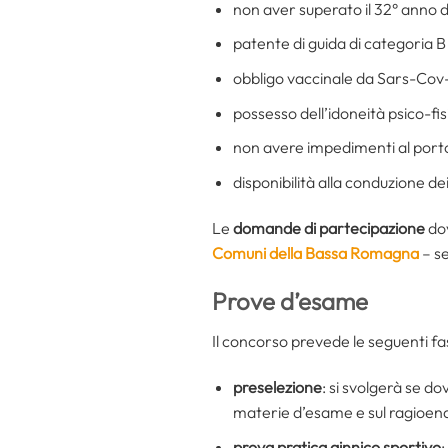
non aver superato il 32° anno d
patente di guida di categoria B
obbligo vaccinale da Sars-Cov
possesso dell’idoneità psico-fis
non avere impedimenti al porto 
disponibilità alla conduzione dei
Le
domande di partecipazione
dov
Comuni della Bassa Romagna
– se
Prove d’esame
Il concorso prevede le seguenti fas
preselezione
: si svolgerà se d
materie d’esame e sul ragioen
prova pratica ginnico sportivo
: