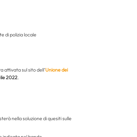
e di polizia locale
ttivata sul sito dell’
Unione dei
rile 2022
.
rà nella soluzione di quesiti sulle
me indicata nel bando