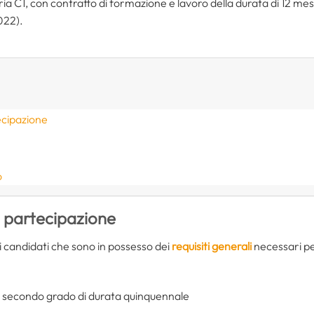
ria C1, con contratto di formazione e lavoro della durata di 12 mesi
022).
ecipazione
o
i partecipazione
 candidati che sono in possesso dei
requisiti generali
necessari per
i secondo grado di durata quinquennale