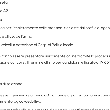
i età
 e A2
-2
ica per l’espletamento delle mansioni richieste dal profilo di agent
e all’uso dell’arma
 veicoli in dotazione ai Corpi di Polizia locale
ranno essere presentate unicamente online tramite la procedura a
zione concorsi. Il termine ultimo per candidarsi è fissato al
19 ap
i di selezione:
ovessero pervenire almeno 60 domande di partecipazione e consiste
amento logico-deduttivo
 consisterà nello svolgimento di una prova di efficienza fisica co