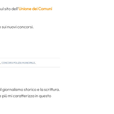
 sito dell’
Unione dei Comuni
sui nuovi concorsi.
,
concorsi polizia municipale
.
l giornalismo storico e la scrittura.
he più mi caratterizza in questo