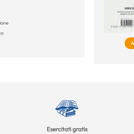
zione
ca
A
Esercitati gratis