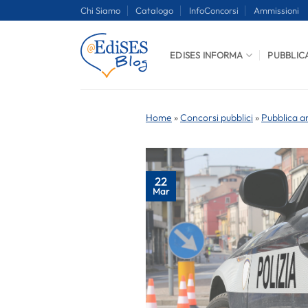
Salta
Chi Siamo
Catalogo
InfoConcorsi
Ammissioni
ai
contenuti
EDISES INFORMA
PUBBLIC
Home
»
Concorsi pubblici
»
Pubblica a
22
Mar