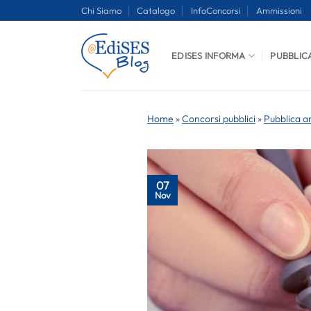
Salta
Chi Siamo
Catalogo
InfoConcorsi
Ammissioni
ai
contenuti
EDISES INFORMA
PUBBLIC
Home
»
Concorsi pubblici
»
Pubblica a
07
Nov