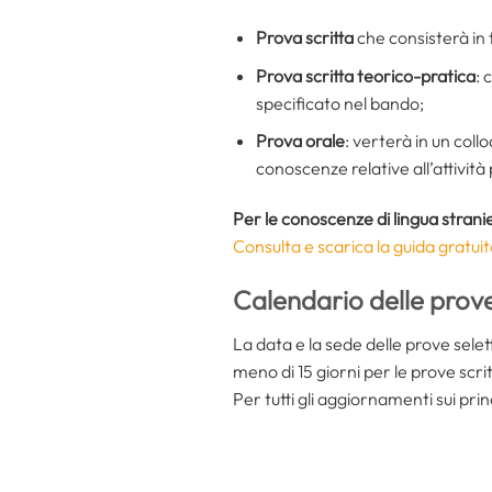
Prova scritta
che consisterà in t
Prova scritta teorico-pratica
: 
specificato nel bando;
Prova orale
: verterà in un coll
conoscenze relative all’attivit
Per le conoscenze di lingua strani
Consulta e scarica la guida gratuit
Calendario delle prove
La data e la sede delle prove sele
meno di 15 giorni per le prove scrit
Per tutti gli aggiornamenti sui prin