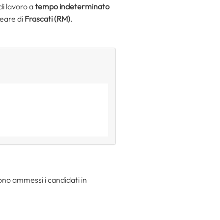
di lavoro a
tempo indeterminato
leare di
Frascati (RM)
.
 sono ammessi i candidati in