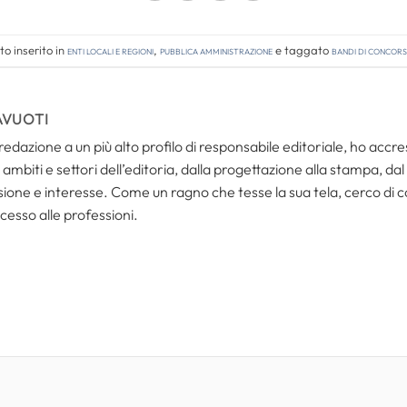
o inserito in
Enti locali e regioni
,
Pubblica amministrazione
e taggato
bandi di concor
AVUOTI
redazione a un più alto profilo di responsabile editoriale, ho acc
ambiti e settori dell’editoria, dalla progettazione alla stampa, dal
one e interesse. Come un ragno che tesse la sua tela, cerco di coll
cesso alle professioni.