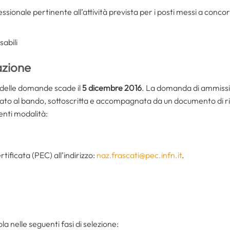
essionale pertinente all’attività prevista per i posti messi a concor
abili
azione
e delle domande scade il
5 dicembre 2016
. La domanda di ammissi
to al bando, sottoscritta e accompagnata da un documento di ric
enti modalità:
tificata (PEC) all’indirizzo:
naz.frascati@pec.infn.it
.
a nelle seguenti fasi di selezione: