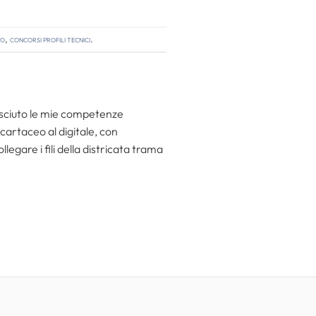
so
,
concorsi profili tecnici
.
resciuto le mie competenze
 cartaceo al digitale, con
egare i fili della districata trama