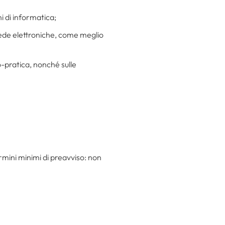
ni di informatica;
chede elettroniche, come meglio
o-pratica, nonché sulle
rmini minimi di preavviso: non