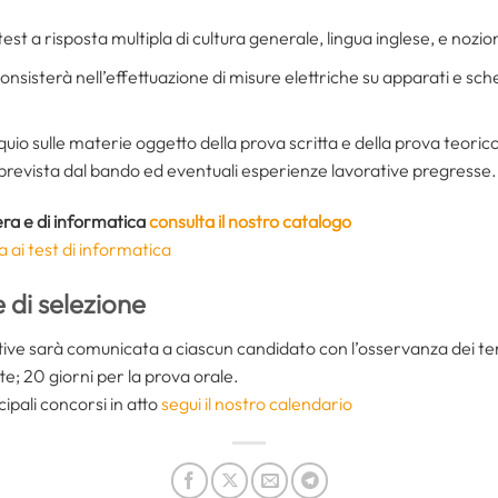
est a risposta multipla di cultura generale, lingua inglese, e nozio
consisterà nell’effettuazione di misure elettriche su apparati e s
oquio sulle materie oggetto della prova scritta e della prova teoric
à prevista dal bando ed eventuali esperienze lavorative pregresse.
era e di informatica
consulta il nostro catalogo
a ai test di informatica
 di selezione
ttive sarà comunicata a ciascun candidato con l’osservanza dei te
te; 20 giorni per la prova orale.
cipali concorsi in atto
segui il nostro calendario