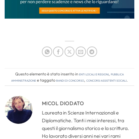
Questo elemento è stato inserito in
Enti locali e regioni
,
Pubblica
amministrazione
e taggato
bandi di concorso
,
concorsi assistenti sociali
.
MICOL DIODATO
Laureata in Scienze Internazionali e
Diplomatiche. Tanti i miei interessi, tra
questi il giornalismo storico e la scrittura.
Ho lavorato diversi anni nei vari rami