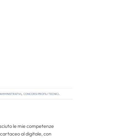
amministrativi
,
concorsi profili tecnici
.
resciuto le mie competenze
 cartaceo al digitale, con