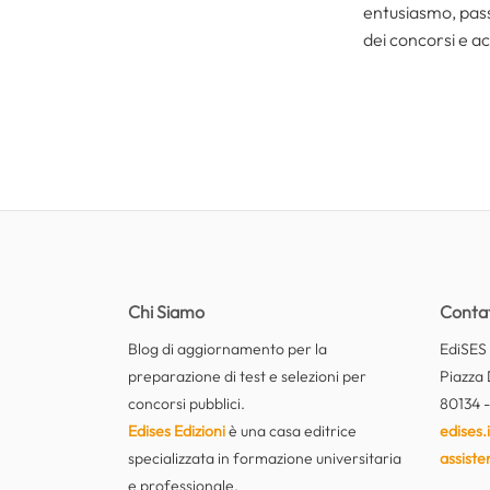
entusiasmo, passi
dei concorsi e ac
Chi Siamo
Contat
Blog di aggiornamento per la
EdiSES E
preparazione di test e selezioni per
Piazza 
concorsi pubblici.
80134 -
Edises Edizioni
è una casa editrice
edises.i
specializzata in formazione universitaria
assiste
e professionale.