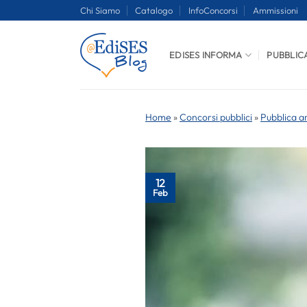
Salta
Chi Siamo
Catalogo
InfoConcorsi
Ammissioni
ai
contenuti
EDISES INFORMA
PUBBLIC
Home
»
Concorsi pubblici
»
Pubblica a
12
Feb