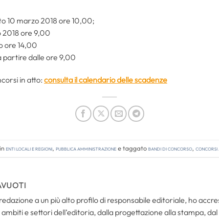
to 10 marzo 2018 ore 10,00;
zo 2018 ore 9,00
zo ore 14,00
 partire dalle ore 9,00
corsi in atto:
consulta il calendario delle scadenze
 in
Enti locali e regioni
,
Pubblica amministrazione
e taggato
bandi di concorso
,
concorsi 
AVUOTI
redazione a un più alto profilo di responsabile editoriale, ho acc
ambiti e settori dell’editoria, dalla progettazione alla stampa, dal