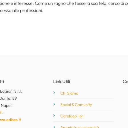
one e interesse. Come un ragno che tesse la sua tela, cerco di coll
cesso alle professioni.
ti
Link Utili
Ce
dizioni S.r.l.
Chi Siamo
Dante, 89
Social & Comunity
 Napoli
t
-
Catalogo libri
nza.edises.it
Ammissioni università