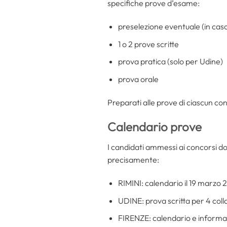
specifiche prove d’esame:
preselezione eventuale (in ca
1 o 2 prove scritte
prova pratica (solo per Udine)
prova orale
Preparati alle prove di ciascun con
Calendario prove
I candidati ammessi ai concorsi dovr
precisamente:
RIMINI: calendario il 19 marzo 
UDINE: prova scritta per 4 col
FIRENZE: calendario e informaz