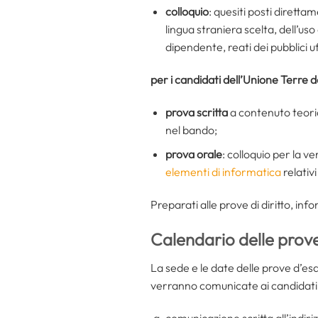
colloquio
: quesiti posti dirett
lingua straniera scelta, dell’uso
dipendente, reati dei pubblici u
per i candidati dell’Unione Terre 
prova scritta
a contenuto teoric
nel bando;
prova orale
: colloquio per la 
elementi di informatica
relativi
Preparati alle prove di diritto, inf
Calendario delle prov
La sede e le date delle prove d’esa
verranno comunicate ai candidati 
comunicazione scritta all’indiri