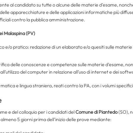
amente al candidato su tutte o alcune delle materie d’esame, nonch
 delle apparecchiature e delle applicazioni informatiche più diffuse,
fficiali contro la pubblica amministrazione.
dei Malaspina (PV)
o e/o pratico: redazione di un elaborato e/o quesiti sulle mater
verifica delle conoscenze e competenze sulle materie d’esame, non
 all’utilizzo del computer in relazione all’uso di internet e dei softwa
ormatica e lingua straniera, reati contro la PA, con i volumi specific
e
me e del colloquio per i candidati del
Comune di Piantedo
(SO), 
almeno 5 giorni prima dell’inizio delle prove mediante:
zzo mail del candidato;