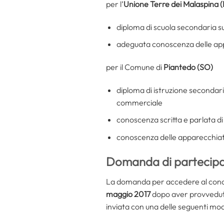
per l’
Unione Terre dei Malaspina 
diploma di scuola secondaria s
adeguata conoscenza delle appa
per il Comune di
Piantedo (SO)
diploma di istruzione secondari
commerciale
conoscenza scritta e parlata di 
conoscenza delle apparecchiatu
Domanda di partecip
La domanda per accedere al concor
maggio 2017
dopo aver provveduto
inviata con una delle seguenti mod