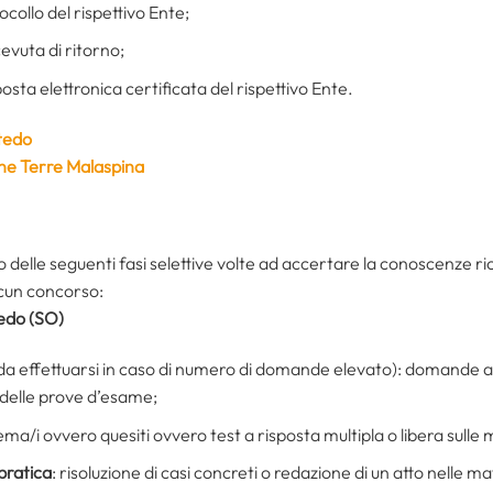
ocollo del rispettivo Ente;
vuta di ritorno;
sta elettronica certificata del rispettivo Ente.
tedo
ne Terre Malaspina
delle seguenti fasi selettive volte ad accertare la conoscenze rich
scun concorso:
tedo (SO)
da effettuarsi in caso di numero di domande elevato): domande a 
 delle prove d’esame;
tema/i ovvero quesiti ovvero test a risposta multipla o libera sull
pratica
: risoluzione di casi concreti o redazione di un atto nelle 