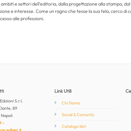
ambiti e settori dell’editoria, dalla progettazione alla stampa, dal
one e interesse. Come un ragno che tesse la sua tela, cerco di coll
cesso alle professioni.
ti
Link Utili
Ce
dizioni S.r.l.
Chi Siamo
Dante, 89
Social & Comunity
 Napoli
t
-
Catalogo libri
nza.edises.it