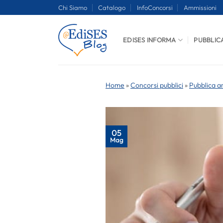
Salta
Chi Siamo
Catalogo
InfoConcorsi
Ammissioni
ai
contenuti
EDISES INFORMA
PUBBLIC
Home
»
Concorsi pubblici
»
Pubblica a
05
Mag