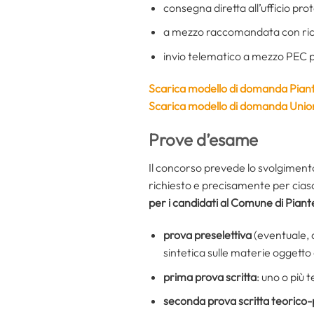
consegna diretta all’ufficio prot
a mezzo raccomandata con rice
invio telematico a mezzo PEC po
Scarica modello di domanda Pian
Scarica modello di domanda Unio
Prove d’esame
Il concorso prevede lo svolgimento 
richiesto e precisamente per cia
per i candidati al Comune di Pian
prova preselettiva
(eventuale, 
sintetica sulle materie oggetto
prima
prova scritta
: uno o più 
seconda prova scritta teorico-