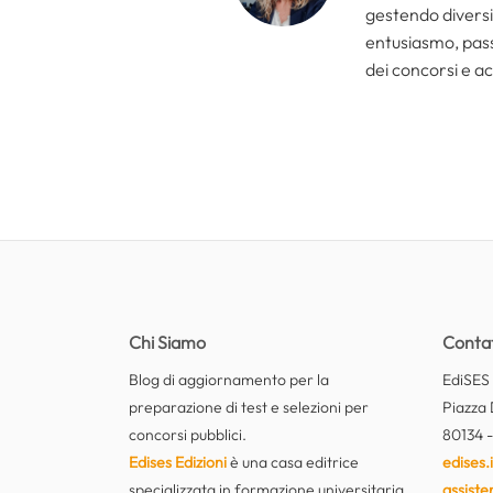
gestendo diversi 
entusiasmo, passi
dei concorsi e ac
Chi Siamo
Contat
Blog di aggiornamento per la
EdiSES E
preparazione di test e selezioni per
Piazza 
concorsi pubblici.
80134 -
Edises Edizioni
è una casa editrice
edises.i
specializzata in formazione universitaria
assiste