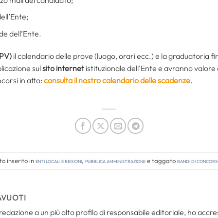
ell’Ente;
ede dell’Ente.
(PV)
il calendario delle prove (luogo, orari ecc.) e la graduatoria f
licazione sul
sito internet
istituzionale dell’Ente e avranno valore di 
corsi in atto:
consulta il nostro calendario delle scadenze
.
o inserito in
Enti locali e regioni
,
Pubblica amministrazione
e taggato
bandi di concor
AVUOTI
redazione a un più alto profilo di responsabile editoriale, ho acc