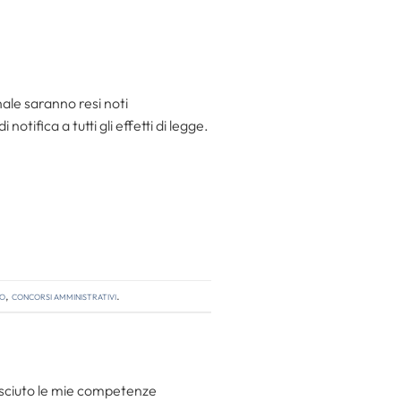
inale saranno resi noti
notifica a tutti gli effetti di legge.
so
,
concorsi amministrativi
.
resciuto le mie competenze