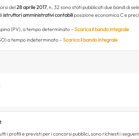
orsi del
28 aprile 2017
, n. 32 sono stati pubblicati due bandi di se
di
istruttori amministrativi contabili
posizione economica C e prec
aspina (PV), a tempo determinato –
Scarica il bando integrale
(SO) a tempo indeterminato –
Scarica il bando integrale
e
e
ti i profili e previsti per i concorsi pubblici, sono richiesti i seguenti