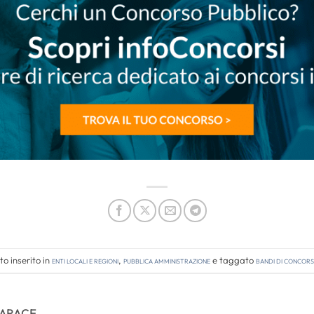
o inserito in
Enti locali e regioni
,
Pubblica amministrazione
e taggato
bandi di concor
TARACE