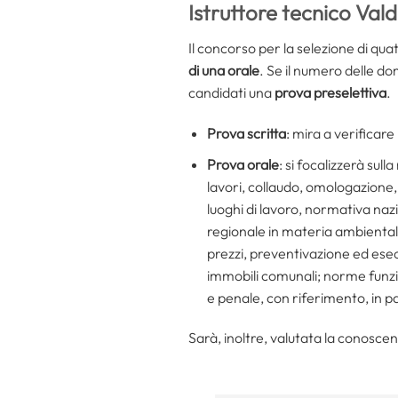
Istruttore tecnico Val
Il concorso per la selezione di qua
di una orale
. Se il numero delle d
candidati una
prova preselettiva
.
Prova scritta
: mira a verificar
Prova orale
: si focalizzerà sul
lavori, collaudo, omologazione, 
luoghi di lavoro, normativa nazi
regionale in materia ambientale;
prezzi, preventivazione ed esec
immobili comunali; norme funzio
e penale, con riferimento, in pa
Sarà, inoltre, valutata la conoscen