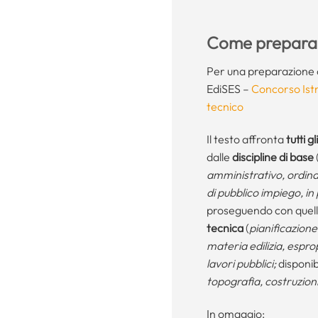
Come preparar
Per una preparazione c
EdiSES –
Concorso Istru
tecnico
Il testo affronta
tutti 
dalle
discipline di base
amministrativo, ordinam
di pubblico impiego, in 
proseguendo con quel
tecnica
(
pianificazione
materia edilizia, esprop
lavori pubblici;
disponib
topografia, costruzioni
In omaggio: