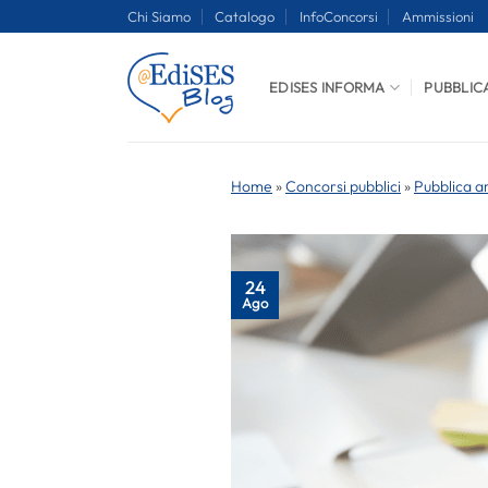
Salta
Chi Siamo
Catalogo
InfoConcorsi
Ammissioni
ai
contenuti
EDISES INFORMA
PUBBLIC
Home
»
Concorsi pubblici
»
Pubblica a
24
Ago