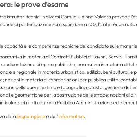
dera: le prove d’esame
ttro istruttori tecnici in diversi Comuni Unione Valdera prevede l
omande di partecipazione sarà superiore a 100, l’Ente rende noto
e le capacità e le competenze tecniche del candidato sulle materie
la normativa in materia di Contratti Pubblici di Lavori, Servizi, For
rendicontazione di opere pubbliche; normativa in materia di tutela
onale e regionale in materia urbanistica, edilizia, beni culturali 
 nozioni in materia di espropriazioni per pubblica utilità; contabil
uzione delle opere; estimo e topografia; catasto; gestione dell’in
nali e geometriche per la costruzione delle strade; nozioni di dir
rticolare, ai reati contro la Pubblica Amministrazione ed elementi d
za della
lingua inglese
e dell’
informatica
.