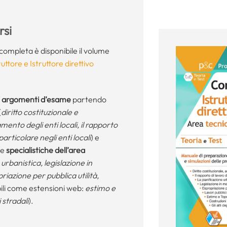
si
ompleta è disponibile il volume
ttore e Istruttore direttivo
gli argomenti d’esame
partendo
(
diritto costituzionale e
ento degli enti locali, il rapporto
particolare negli enti locali
) e
le
specialistiche dell’area
 urbanistica, legislazione in
riazione per pubblica utilità,
ili come estensioni web:
estimo e
 stradali
).