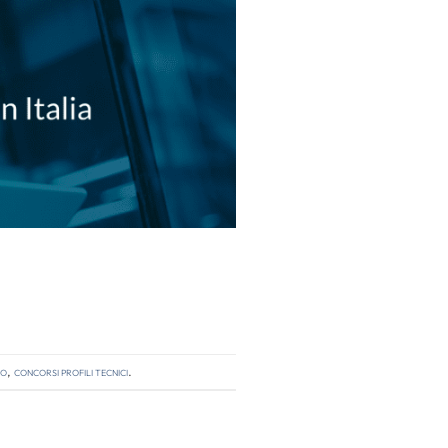
so
,
concorsi profili tecnici
.