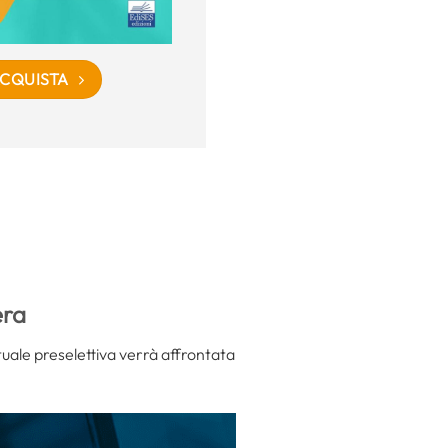
CQUISTA
era
tuale preselettiva verrà affrontata