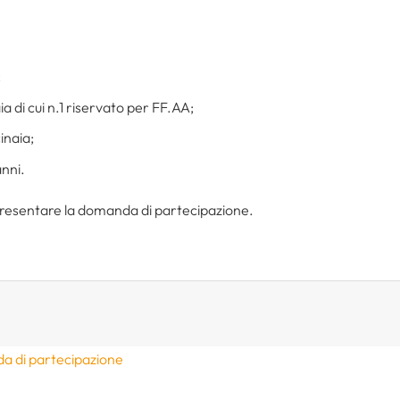
;
ia di cui n.1 riservato per FF.AA;
inaia;
anni.
r presentare la domanda di partecipazione.
a di partecipazione