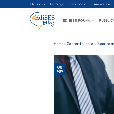
Salta
Chi Siamo
Catalogo
InfoConcorsi
Ammissioni
ai
contenuti
EDISES INFORMA
PUBBLIC
Home
»
Concorsi pubblici
»
Pubblica a
08
Ago