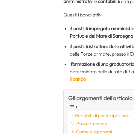
amministrativi
e
contabili
di enti pu
Questi i bandi attivi:
3 posti
di
impiegato amministra
Portuale del Mare di Sardegna
3 posti
di
istruttore delle attivi
delle Forze armate, presso il
Co
formazione di una graduatori
determinato della durata di 3 an
il bando
Gli argomenti dell'articolo
Requisiti di partecipazione
Prove d’esame
Come prepararsi