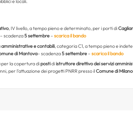
bblici e locali.
tivo
, IV livello, a tempo pieno e determinato, per i porti di
Cagliari
– scadenza
5 settembre
–
scarica il bando
tà amministrative e contabili
, categoria C1, a tempo pieno e indete
mune di Mantova
– scadenza
5 settembre
–
scarica il bando
a
per la copertura di
posti
di
istruttore direttivo dei servizi amminis
ni, per l’attuazione dei progetti PNRR presso il
Comune di Milano